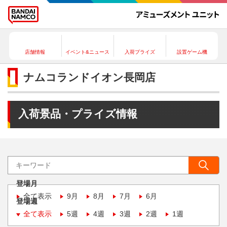
店舗情報
イベント&ニュース
入荷プライズ
設置ゲーム機
ナムコランドイオン長岡店
入荷景品・プライズ情報
登場月
全て表示
9月
8月
7月
6月
登場週
全て表示
5週
4週
3週
2週
1週