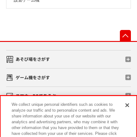
先
あそび場をさがす
ゲーム機をさがす
スマホ・PCであそぶ
We collect unique personal identifiers such as cookies to
analyze our traffic and to personalize content and ads. We
イベント・キャンペーン
share information about your use of our website with our
analytics and advertising partners, who may combine it with
other information that you have provided to them or that they
have collected from your use of their services. Please click