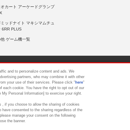
リオカート アーケードグランプ
X
岸ミッドナイト マキシマムチュ
 6RR PLUS
の他 ゲーム機一覧
サイトポリシー
プライバシーポリシー
ウェブアクセシビリティ方
raffic and to personalize content and ads. We
advertising partners, who may combine it with other
rom your use of their services. Please click "
here
"
供について
カスタマーハラスメント対応方針
よくあるご質問・
f each cookie. You have the right to opt out of our
e My Personal Information] to exercise your right.
 , if you choose to allow the sharing of cookies
to have consented to the sharing regardless of the
, please manage your consent on the following
lose the banner.
ndai Namco Amusement Lab Inc.
©Bandai Namco Experience Inc.
©HANAY