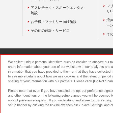
マ
アスレチック・スポーツエンタメ
リD
施設
湾
お子様・ファミリー向け施設
ーン
その他の施設・サービス
そ
関連会社
サステナビリティ
We collect unique personal identifiers such as cookies to analyze our t
share information about your use of our website with our analytics and 
information that you have provided to them or that they have collected f
食品のご提
to see more details about how we use cookies and the retention period o
sharing of your information with our partners. Please click [Do Not Shar
Please note that even if you have enabled the opt-out preference signals
and other identifiers on the following setup banner, you will be deemed 
opt-out preference signals . If you understand and agree to this setting
setup banner by clicking the link below, then click 'Save Settings' and c
©Bandai Namco Amusement Inc.
©Ba