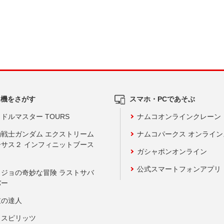
ム機をさがす
スマホ・PCであそぶ
ドルマスター TOURS
ナムコオンラインクレーン
動戦士ガンダム エクストリーム
ナムコパークス オンライ
ーサス２ インフィニットブース
ガシャポンオンライン
公式スマートフォンアプリ
ョジョの奇妙な冒険 ラストサバ
バー
鼓の達人
りスピリッツ