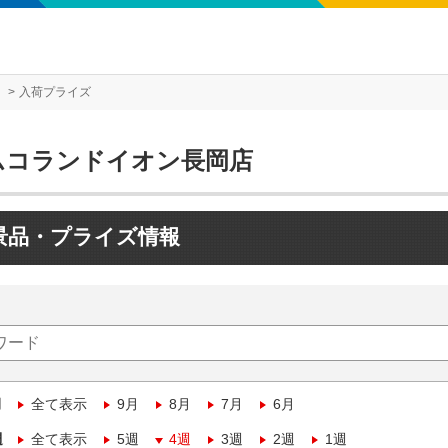
入荷プライズ
ムコランドイオン長岡店
景品・プライズ情報
月
全て表示
9月
8月
7月
6月
週
全て表示
5週
4週
3週
2週
1週