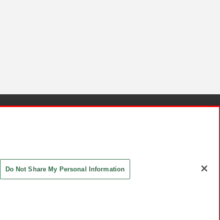
針と検証結果
お取引先さまとともに
お問い合わせ
Do Not Share My Personal Information
ASHIKI Co., Ltd. All Rights Reserved.