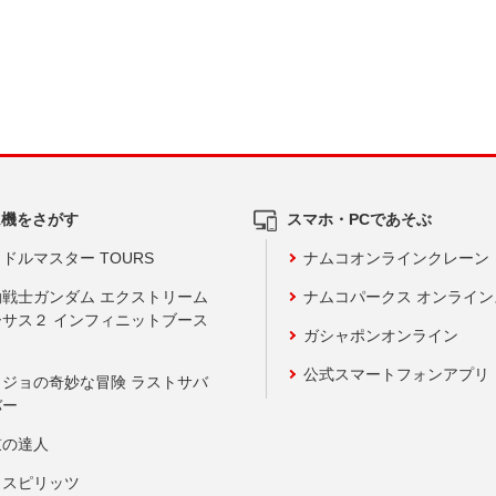
ム機をさがす
スマホ・PCであそぶ
ドルマスター TOURS
ナムコオンラインクレーン
動戦士ガンダム エクストリーム
ナムコパークス オンライ
ーサス２ インフィニットブース
ガシャポンオンライン
公式スマートフォンアプリ
ョジョの奇妙な冒険 ラストサバ
バー
鼓の達人
りスピリッツ