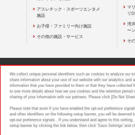
マ
アスレチック・スポーツエンタメ
リD
施設
湾
お子様・ファミリー向け施設
ーン
その他の施設・サービス
そ
関連会社
サステナビリティ
We collect unique personal identifiers such as cookies to analyze our t
share information about your use of our website with our analytics and 
information that you have provided to them or that they have collected f
食品のご提
to see more details about how we use cookies and the retention period o
sharing of your information with our partners. Please click [Do Not Shar
Please note that even if you have enabled the opt-out preference signals
and other identifiers on the following setup banner, you will be deemed 
opt-out preference signals . If you understand and agree to this setting
setup banner by clicking the link below, then click 'Save Settings' and c
©Bandai Namco Amusement Inc.
©Ba