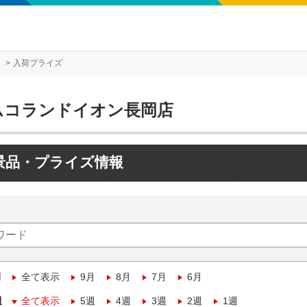
入荷プライズ
ムコランドイオン長岡店
景品・プライズ情報
月
全て表示
9月
8月
7月
6月
週
全て表示
5週
4週
3週
2週
1週