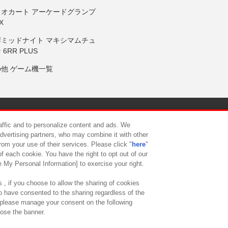
リオカート アーケードグランプ
X
岸ミッドナイト マキシマムチュ
 6RR PLUS
の他 ゲーム機一覧
サイトポリシー
プライバシーポリシー
ウェブアクセシビリティ方
raffic and to personalize content and ads. We
advertising partners, who may combine it with other
rom your use of their services. Please click "
here
"
供について
カスタマーハラスメント対応方針
よくあるご質問・
f each cookie. You have the right to opt out of our
e My Personal Information] to exercise your right.
 , if you choose to allow the sharing of cookies
to have consented to the sharing regardless of the
, please manage your consent on the following
lose the banner.
ndai Namco Amusement Lab Inc.
©Bandai Namco Experience Inc.
©HANAY