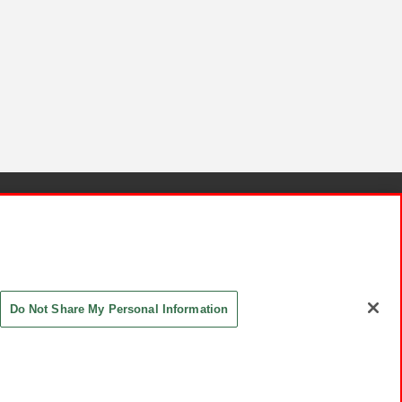
針と検証結果
お取引先さまとともに
お問い合わせ
Do Not Share My Personal Information
ASHIKI Co., Ltd. All Rights Reserved.