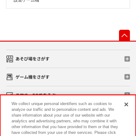
先
あそび場をさがす
ゲーム機をさがす
スマホ・PCであそぶ
We collect unique personal identifiers such as cookies to
analyze our traffic and to personalize content and ads. We
イベント・キャンペーン
share information about your use of our website with our
analytics and advertising partners, who may combine it with
other information that you have provided to them or that they
have collected from your use of their services. Please click