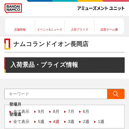
店舗情報
イベント&ニュース
入荷プライズ
設置ゲーム機
ナムコランドイオン長岡店
入荷景品・プライズ情報
登場月
全て表示
9月
8月
7月
6月
登場週
全て表示
5週
4週
3週
2週
1週