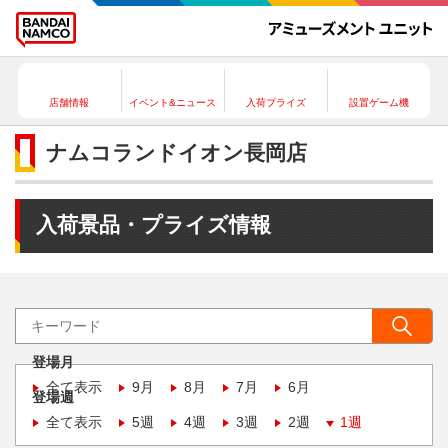
店舗情報
イベント&ニュース
入荷プライズ
設置ゲーム機
ナムコランドイオン長岡店
入荷景品・プライズ情報
登場月
全て表示
9月
8月
7月
6月
登場週
全て表示
5週
4週
3週
2週
1週