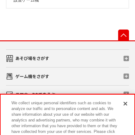
先
あそび場をさがす
ゲーム機をさがす
スマホ・PCであそぶ
We collect unique personal identifiers such as cookies to
analyze our traffic and to personalize content and ads. We
イベント・キャンペーン
share information about your use of our website with our
analytics and advertising partners, who may combine it with
other information that you have provided to them or that they
have collected from your use of their services. Please click