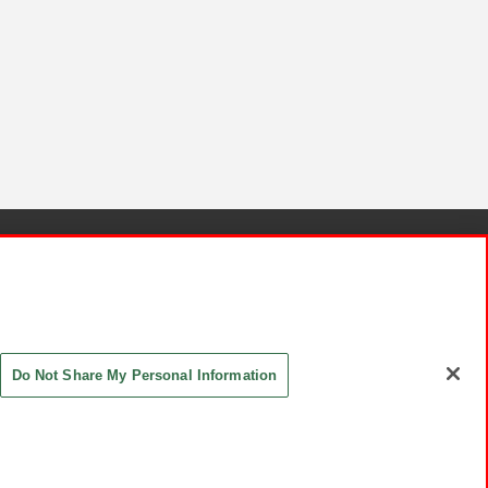
針と検証結果
お取引先さまとともに
お問い合わせ
Do Not Share My Personal Information
ASHIKI Co., Ltd. All Rights Reserved.