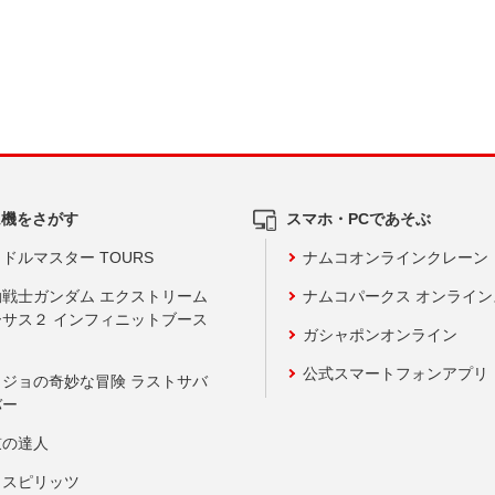
ム機をさがす
スマホ・PCであそぶ
ドルマスター TOURS
ナムコオンラインクレーン
動戦士ガンダム エクストリーム
ナムコパークス オンライ
ーサス２ インフィニットブース
ガシャポンオンライン
公式スマートフォンアプリ
ョジョの奇妙な冒険 ラストサバ
バー
鼓の達人
りスピリッツ