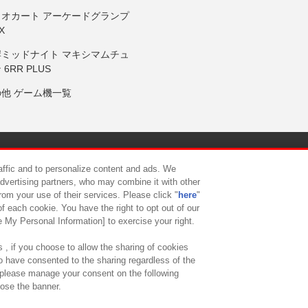
リオカート アーケードグランプ
X
岸ミッドナイト マキシマムチュ
 6RR PLUS
の他 ゲーム機一覧
サイトポリシー
プライバシーポリシー
ウェブアクセシビリティ方
raffic and to personalize content and ads. We
advertising partners, who may combine it with other
rom your use of their services. Please click "
here
"
供について
カスタマーハラスメント対応方針
よくあるご質問・
f each cookie. You have the right to opt out of our
e My Personal Information] to exercise your right.
 , if you choose to allow the sharing of cookies
to have consented to the sharing regardless of the
, please manage your consent on the following
lose the banner.
ndai Namco Amusement Lab Inc.
©Bandai Namco Experience Inc.
©HANAY