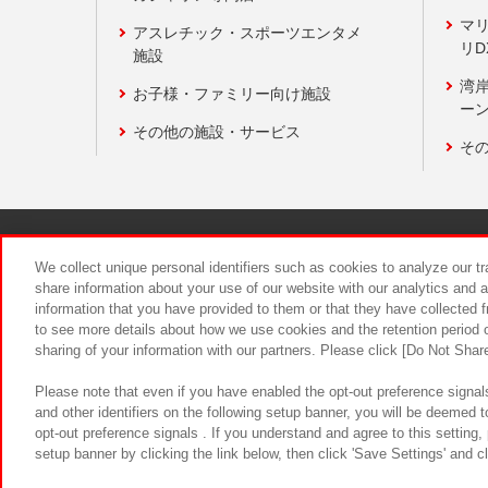
マ
アスレチック・スポーツエンタメ
リD
施設
湾
お子様・ファミリー向け施設
ーン
その他の施設・サービス
そ
関連会社
サステナビリティ
We collect unique personal identifiers such as cookies to analyze our t
share information about your use of our website with our analytics and 
information that you have provided to them or that they have collected f
食品のご提
to see more details about how we use cookies and the retention period o
sharing of your information with our partners. Please click [Do Not Shar
Please note that even if you have enabled the opt-out preference signals
and other identifiers on the following setup banner, you will be deemed 
opt-out preference signals . If you understand and agree to this setting
setup banner by clicking the link below, then click 'Save Settings' and c
©Bandai Namco Amusement Inc.
©Ba