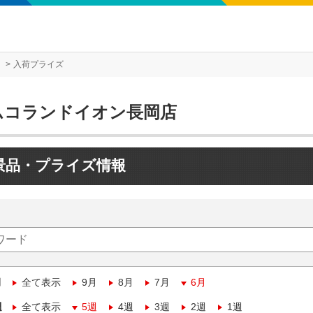
入荷プライズ
ムコランドイオン長岡店
景品・プライズ情報
月
全て表示
9月
8月
7月
6月
週
全て表示
5週
4週
3週
2週
1週