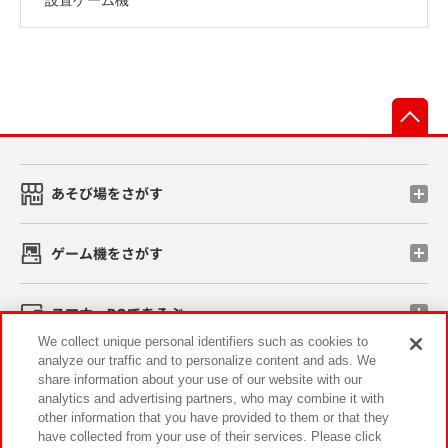
先
あそび場をさがす
ゲーム機をさがす
スマホ・PCであそぶ
We collect unique personal identifiers such as cookies to
analyze our traffic and to personalize content and ads. We
イベント・キャンペーン
share information about your use of our website with our
analytics and advertising partners, who may combine it with
other information that you have provided to them or that they
have collected from your use of their services. Please click