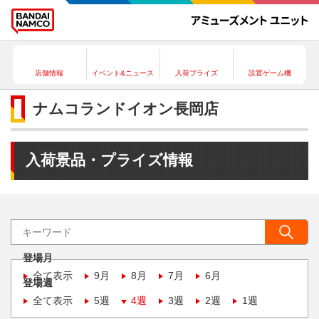
店舗情報
イベント&ニュース
入荷プライズ
設置ゲーム機
ナムコランドイオン長岡店
入荷景品・プライズ情報
登場月
全て表示
9月
8月
7月
6月
登場週
全て表示
5週
4週
3週
2週
1週