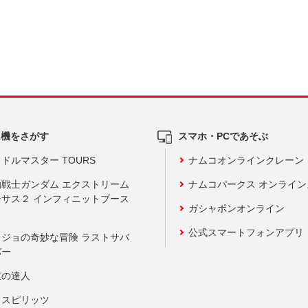
ム機をさがす
スマホ・PCであそぶ
ドルマスター TOURS
ナムコオンラインクレーン
動戦士ガンダム エクストリーム
ナムコパークス オンライ
ーサス２ インフィニットブース
ガシャポンオンライン
公式スマートフォンアプリ
ョジョの奇妙な冒険 ラストサバ
バー
鼓の達人
りスピリッツ