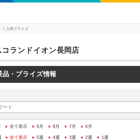
入荷プライズ
ムコランドイオン長岡店
景品・プライズ情報
月
全て表示
9月
8月
7月
6月
週
全て表示
5週
4週
3週
2週
1週