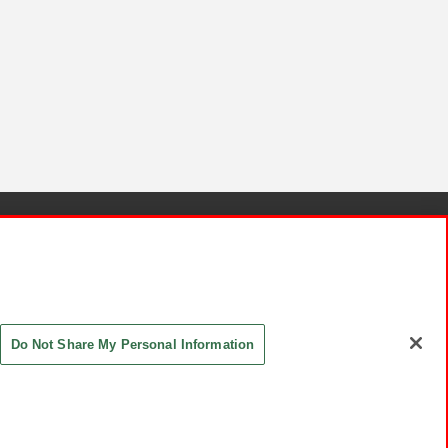
針と検証結果
お取引先さまとともに
お問い合わせ
Do Not Share My Personal Information
ASHIKI Co., Ltd. All Rights Reserved.