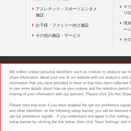
マ
アスレチック・スポーツエンタメ
リD
施設
湾
お子様・ファミリー向け施設
ーン
その他の施設・サービス
そ
関連会社
サステナビリティ
We collect unique personal identifiers such as cookies to analyze our t
share information about your use of our website with our analytics and 
information that you have provided to them or that they have collected f
食品のご提
to see more details about how we use cookies and the retention period o
sharing of your information with our partners. Please click [Do Not Shar
Please note that even if you have enabled the opt-out preference signals
and other identifiers on the following setup banner, you will be deemed 
opt-out preference signals . If you understand and agree to this setting
setup banner by clicking the link below, then click 'Save Settings' and c
©Bandai Namco Amusement Inc.
©Ba