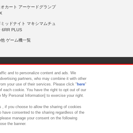
リオカート アーケードグランプ
X
岸ミッドナイト マキシマムチュ
 6RR PLUS
の他 ゲーム機一覧
サイトポリシー
プライバシーポリシー
ウェブアクセシビリティ方
raffic and to personalize content and ads. We
advertising partners, who may combine it with other
rom your use of their services. Please click "
here
"
供について
カスタマーハラスメント対応方針
よくあるご質問・
f each cookie. You have the right to opt out of our
e My Personal Information] to exercise your right.
 , if you choose to allow the sharing of cookies
to have consented to the sharing regardless of the
, please manage your consent on the following
lose the banner.
ndai Namco Amusement Lab Inc.
©Bandai Namco Experience Inc.
©HANAY