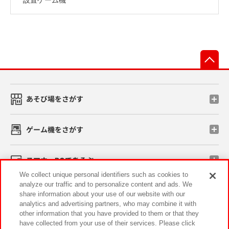
先
あそび場をさがす
ゲーム機をさがす
スマホ・PCであそぶ
We collect unique personal identifiers such as cookies to
analyze our traffic and to personalize content and ads. We
イベント・キャンペーン
share information about your use of our website with our
analytics and advertising partners, who may combine it with
other information that you have provided to them or that they
have collected from your use of their services. Please click