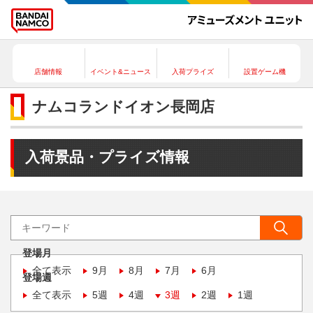
店舗情報
イベント&ニュース
入荷プライズ
設置ゲーム機
ナムコランドイオン長岡店
入荷景品・プライズ情報
登場月
全て表示
9月
8月
7月
6月
登場週
全て表示
5週
4週
3週
2週
1週