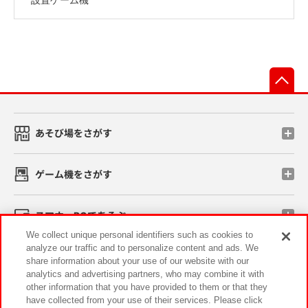
先
あそび場をさがす
ゲーム機をさがす
スマホ・PCであそぶ
We collect unique personal identifiers such as cookies to
analyze our traffic and to personalize content and ads. We
イベント・キャンペーン
share information about your use of our website with our
analytics and advertising partners, who may combine it with
other information that you have provided to them or that they
have collected from your use of their services. Please click