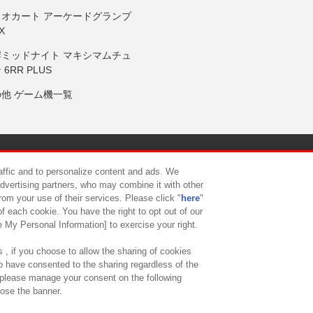
リオカート アーケードグランプ
X
岸ミッドナイト マキシマムチュ
 6RR PLUS
の他 ゲーム機一覧
サイトポリシー
プライバシーポリシー
ウェブアクセシビリティ方
raffic and to personalize content and ads. We
advertising partners, who may combine it with other
rom your use of their services. Please click "
here
"
供について
カスタマーハラスメント対応方針
よくあるご質問・
f each cookie. You have the right to opt out of our
e My Personal Information] to exercise your right.
 , if you choose to allow the sharing of cookies
to have consented to the sharing regardless of the
, please manage your consent on the following
lose the banner.
ndai Namco Amusement Lab Inc.
©Bandai Namco Experience Inc.
©HANAY