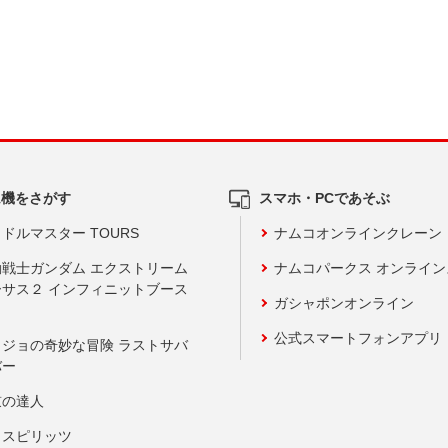
ム機をさがす
スマホ・PCであそぶ
ドルマスター TOURS
ナムコオンラインクレーン
動戦士ガンダム エクストリーム
ナムコパークス オンライ
ーサス２ インフィニットブース
ガシャポンオンライン
公式スマートフォンアプリ
ョジョの奇妙な冒険 ラストサバ
バー
鼓の達人
りスピリッツ