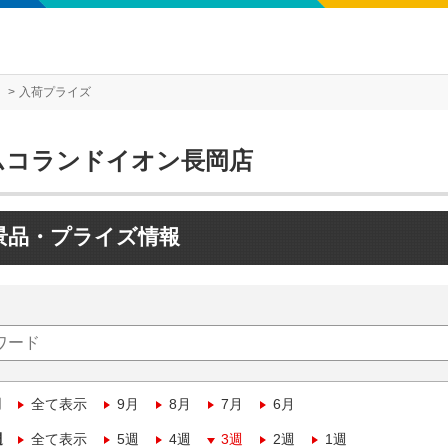
入荷プライズ
ムコランドイオン長岡店
景品・プライズ情報
月
全て表示
9月
8月
7月
6月
週
全て表示
5週
4週
3週
2週
1週