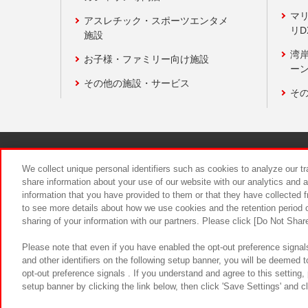
マ
アスレチック・スポーツエンタメ
リD
施設
湾
お子様・ファミリー向け施設
ーン
その他の施設・サービス
そ
関連会社
サステナビリティ
We collect unique personal identifiers such as cookies to analyze our t
share information about your use of our website with our analytics and 
information that you have provided to them or that they have collected f
食品のご提
to see more details about how we use cookies and the retention period o
sharing of your information with our partners. Please click [Do Not Shar
Please note that even if you have enabled the opt-out preference signals
and other identifiers on the following setup banner, you will be deemed 
opt-out preference signals . If you understand and agree to this setting
setup banner by clicking the link below, then click 'Save Settings' and c
©Bandai Namco Amusement Inc.
©Ba