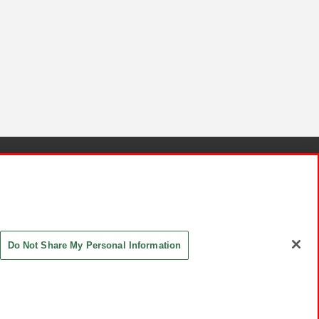
針と検証結果
お取引先さまとともに
お問い合わせ
Do Not Share My Personal Information
ASHIKI Co., Ltd. All Rights Reserved.