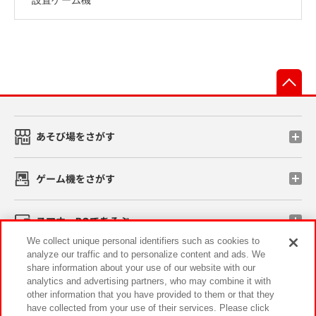
先
あそび場をさがす
ゲーム機をさがす
スマホ・PCであそぶ
We collect unique personal identifiers such as cookies to
analyze our traffic and to personalize content and ads. We
イベント・キャンペーン
share information about your use of our website with our
analytics and advertising partners, who may combine it with
other information that you have provided to them or that they
have collected from your use of their services. Please click