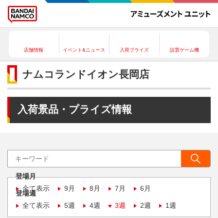
店舗情報
イベント&ニュース
入荷プライズ
設置ゲーム機
ナムコランドイオン長岡店
入荷景品・プライズ情報
登場月
全て表示
9月
8月
7月
6月
登場週
全て表示
5週
4週
3週
2週
1週