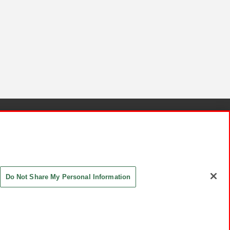
針と検証結果
お取引先さまとともに
お問い合わせ
Do Not Share My Personal Information
ASHIKI Co., Ltd. All Rights Reserved.