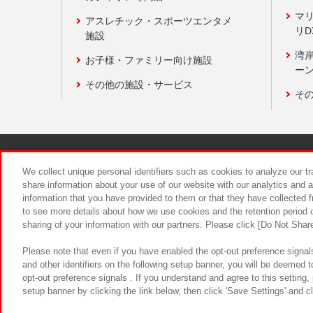
マ
アスレチック・スポーツエンタメ
リD
施設
湾
お子様・ファミリー向け施設
ーン
その他の施設・サービス
そ
関連会社
サステナビリティ
We collect unique personal identifiers such as cookies to analyze our t
share information about your use of our website with our analytics and 
information that you have provided to them or that they have collected f
食品のご提
to see more details about how we use cookies and the retention period o
sharing of your information with our partners. Please click [Do Not Shar
Please note that even if you have enabled the opt-out preference signals
and other identifiers on the following setup banner, you will be deemed 
opt-out preference signals . If you understand and agree to this setting
setup banner by clicking the link below, then click 'Save Settings' and c
©Bandai Namco Amusement Inc.
©Ba