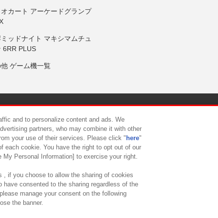
リオカート アーケードグランプ
X
岸ミッドナイト マキシマムチュ
 6RR PLUS
の他 ゲーム機一覧
サイトポリシー
プライバシーポリシー
ウェブアクセシビリティ方
raffic and to personalize content and ads. We
advertising partners, who may combine it with other
rom your use of their services. Please click "
here
"
供について
カスタマーハラスメント対応方針
よくあるご質問・
f each cookie. You have the right to opt out of our
e My Personal Information] to exercise your right.
 , if you choose to allow the sharing of cookies
to have consented to the sharing regardless of the
, please manage your consent on the following
lose the banner.
ndai Namco Amusement Lab Inc.
©Bandai Namco Experience Inc.
©HANAY