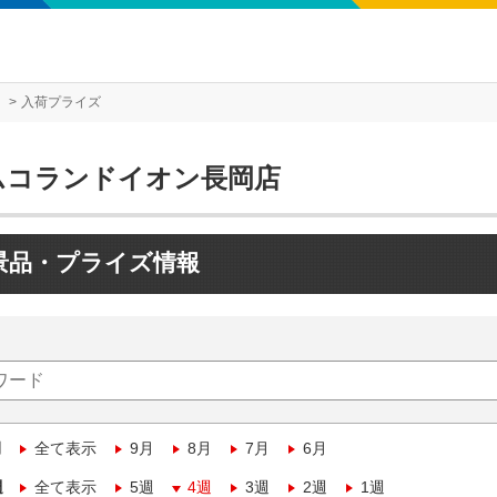
入荷プライズ
ムコランドイオン長岡店
景品・プライズ情報
月
全て表示
9月
8月
7月
6月
週
全て表示
5週
4週
3週
2週
1週