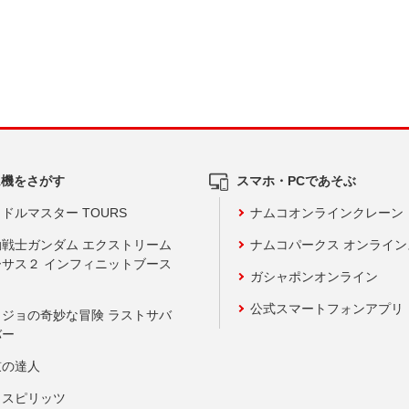
ム機をさがす
スマホ・PCであそぶ
ドルマスター TOURS
ナムコオンラインクレーン
動戦士ガンダム エクストリーム
ナムコパークス オンライ
ーサス２ インフィニットブース
ガシャポンオンライン
公式スマートフォンアプリ
ョジョの奇妙な冒険 ラストサバ
バー
鼓の達人
りスピリッツ