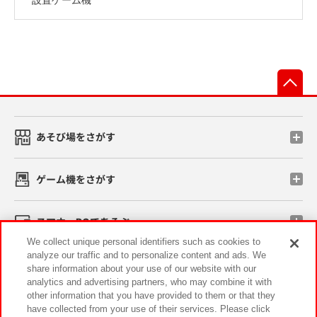
先
あそび場をさがす
ゲーム機をさがす
スマホ・PCであそぶ
We collect unique personal identifiers such as cookies to
analyze our traffic and to personalize content and ads. We
イベント・キャンペーン
share information about your use of our website with our
analytics and advertising partners, who may combine it with
other information that you have provided to them or that they
have collected from your use of their services. Please click