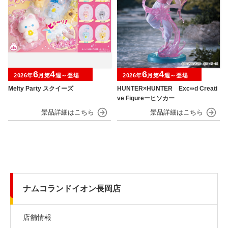
6
4
6
4
2026年
月第
週～登場
2026年
月第
週～登場
Melty Party スクイーズ
HUNTER×HUNTER Exc∞d Creati
ve Figureーヒソカー
ナムコランドイオン長岡店
店舗情報