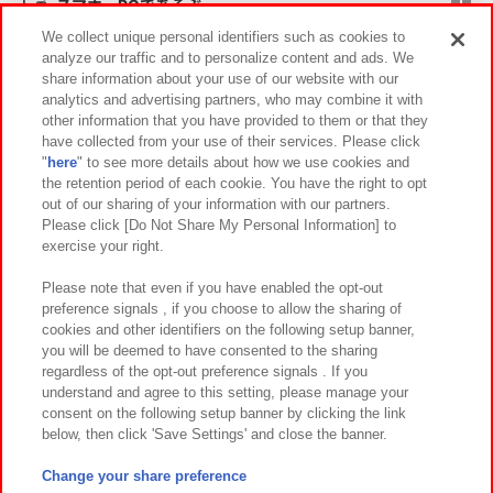
スマホ・PCであそぶ
We collect unique personal identifiers such as cookies to
analyze our traffic and to personalize content and ads. We
イベント・キャンペーン
share information about your use of our website with our
analytics and advertising partners, who may combine it with
other information that you have provided to them or that they
have collected from your use of their services. Please click
"
here
" to see more details about how we use cookies and
関連会社
サステナビリティ
サイトポリシー
the retention period of each cookie. You have the right to opt
out of our sharing of your information with our partners.
プライバシーポリシー
ウェブアクセシビリティ方針と検証結果
Please click [Do Not Share My Personal Information] to
exercise your right.
お取引先さまとともに
食品のご提供について
カスタマーハラスメント対応方針
よくあるご質問・お問い合わせ
Please note that even if you have enabled the opt-out
preference signals , if you choose to allow the sharing of
cookies and other identifiers on the following setup banner,
you will be deemed to have consented to the sharing
regardless of the opt-out preference signals . If you
understand and agree to this setting, please manage your
consent on the following setup banner by clicking the link
below, then click 'Save Settings' and close the banner.
©Bandai Namco Amusement Inc.
©Bandai Namco Amusement Lab Inc.
Change your share preference
©Bandai Namco Experience Inc.