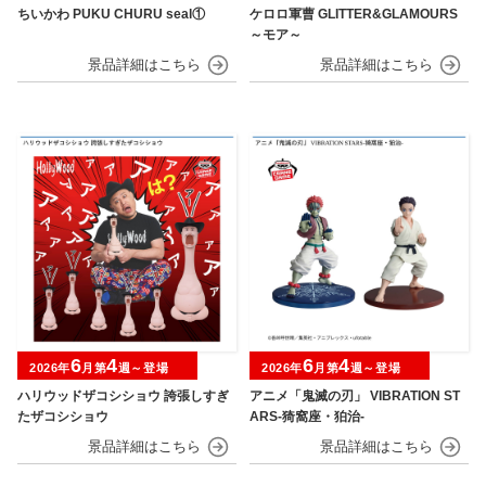
ちいかわ PUKU CHURU seal①
ケロロ軍曹 GLITTER&GLAMOURS
～モア～
6
4
6
4
2026年
月第
週～登場
2026年
月第
週～登場
ハリウッドザコシショウ 誇張しすぎ
アニメ「鬼滅の刃」 VIBRATION ST
たザコシショウ
ARS-猗窩座・狛治-