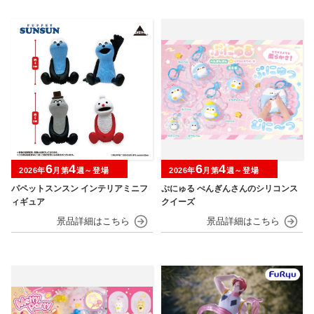
6
4
6
4
2026年
月第
週～登場
2026年
月第
週～登場
パペットスンスン インテリアミニフ
ぷにゅる ぺんぎんさんのシリコンス
ィギュア
クイーズ