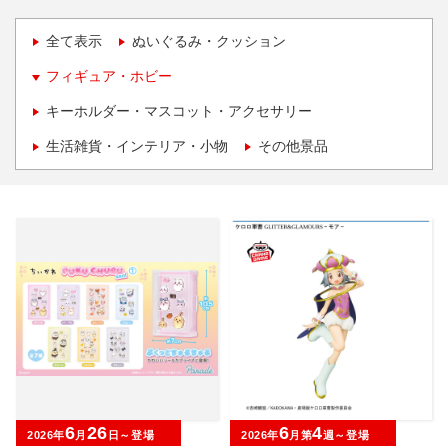
全て表示
ぬいぐるみ・クッション
フィギュア・ホビー
キーホルダー・マスコット・アクセサリー
生活雑貨・インテリア・小物
その他景品
6
26
6
4
2026年
月
日～登場
2026年
月第
週～登場