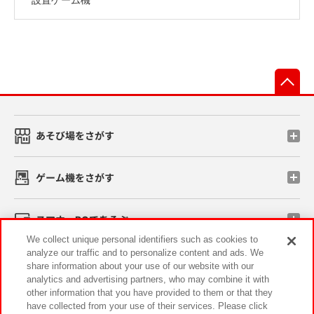
先
あそび場をさがす
ゲーム機をさがす
スマホ・PCであそぶ
We collect unique personal identifiers such as cookies to
analyze our traffic and to personalize content and ads. We
イベント・キャンペーン
share information about your use of our website with our
analytics and advertising partners, who may combine it with
other information that you have provided to them or that they
have collected from your use of their services. Please click