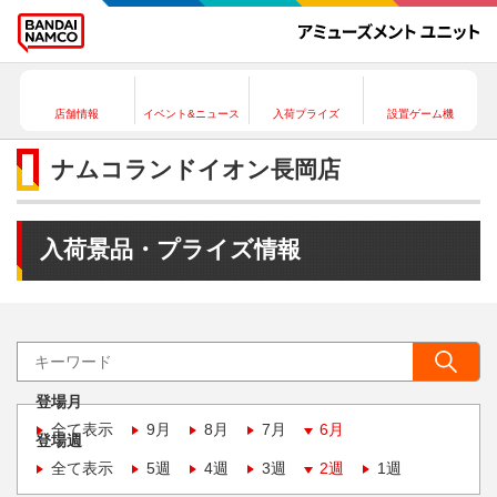
店舗情報
イベント&ニュース
入荷プライズ
設置ゲーム機
ナムコランドイオン長岡店
入荷景品・プライズ情報
登場月
全て表示
9月
8月
7月
6月
登場週
全て表示
5週
4週
3週
2週
1週