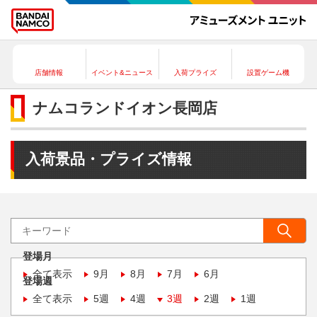
店舗情報
イベント&ニュース
入荷プライズ
設置ゲーム機
ナムコランドイオン長岡店
入荷景品・プライズ情報
登場月
全て表示
9月
8月
7月
6月
登場週
全て表示
5週
4週
3週
2週
1週