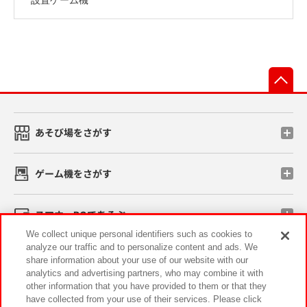
先
あそび場をさがす
ゲーム機をさがす
スマホ・PCであそぶ
We collect unique personal identifiers such as cookies to
analyze our traffic and to personalize content and ads. We
イベント・キャンペーン
share information about your use of our website with our
analytics and advertising partners, who may combine it with
other information that you have provided to them or that they
have collected from your use of their services. Please click