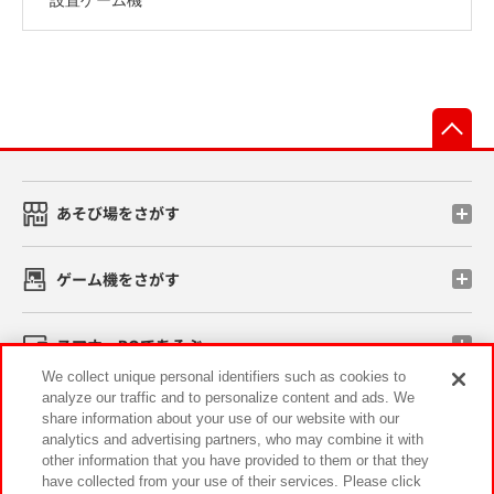
先
あそび場をさがす
ゲーム機をさがす
スマホ・PCであそぶ
We collect unique personal identifiers such as cookies to
analyze our traffic and to personalize content and ads. We
イベント・キャンペーン
share information about your use of our website with our
analytics and advertising partners, who may combine it with
other information that you have provided to them or that they
have collected from your use of their services. Please click