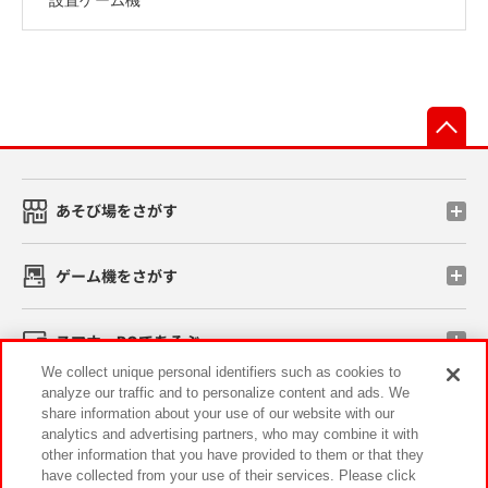
先
あそび場をさがす
ゲーム機をさがす
スマホ・PCであそぶ
We collect unique personal identifiers such as cookies to
analyze our traffic and to personalize content and ads. We
イベント・キャンペーン
share information about your use of our website with our
analytics and advertising partners, who may combine it with
other information that you have provided to them or that they
have collected from your use of their services. Please click