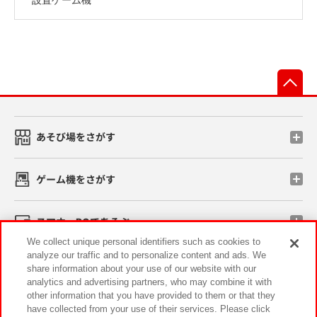
先
あそび場をさがす
ゲーム機をさがす
スマホ・PCであそぶ
We collect unique personal identifiers such as cookies to
analyze our traffic and to personalize content and ads. We
イベント・キャンペーン
share information about your use of our website with our
analytics and advertising partners, who may combine it with
other information that you have provided to them or that they
have collected from your use of their services. Please click