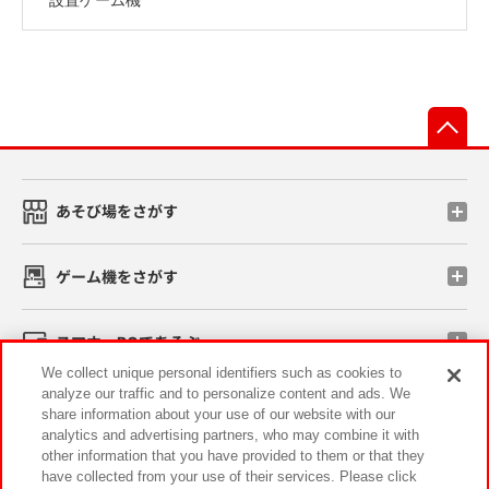
先
あそび場をさがす
ゲーム機をさがす
スマホ・PCであそぶ
We collect unique personal identifiers such as cookies to
analyze our traffic and to personalize content and ads. We
イベント・キャンペーン
share information about your use of our website with our
analytics and advertising partners, who may combine it with
other information that you have provided to them or that they
have collected from your use of their services. Please click