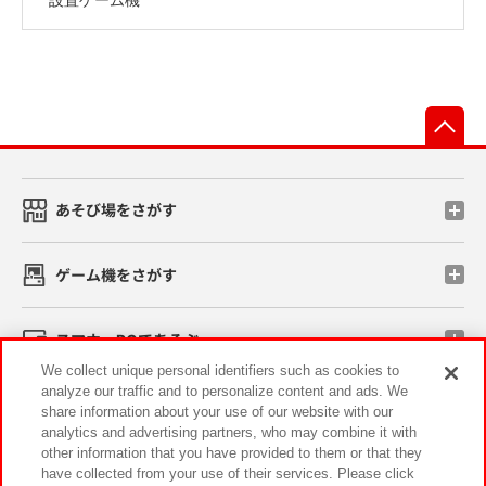
先
あそび場をさがす
ゲーム機をさがす
スマホ・PCであそぶ
We collect unique personal identifiers such as cookies to
analyze our traffic and to personalize content and ads. We
イベント・キャンペーン
share information about your use of our website with our
analytics and advertising partners, who may combine it with
other information that you have provided to them or that they
have collected from your use of their services. Please click