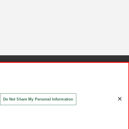
針と検証結果
お取引先さまとともに
お問い合わせ
Do Not Share My Personal Information
ASHIKI Co., Ltd. All Rights Reserved.