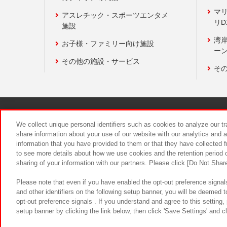
マ
アスレチック・スポーツエンタメ
リD
施設
湾
お子様・ファミリー向け施設
ーン
その他の施設・サービス
そ
関連会社
サステナビリティ
We collect unique personal identifiers such as cookies to analyze our t
share information about your use of our website with our analytics and 
information that you have provided to them or that they have collected f
食品のご提
to see more details about how we use cookies and the retention period o
sharing of your information with our partners. Please click [Do Not Shar
Please note that even if you have enabled the opt-out preference signals
and other identifiers on the following setup banner, you will be deemed 
opt-out preference signals . If you understand and agree to this setting
setup banner by clicking the link below, then click 'Save Settings' and c
©Bandai Namco Amusement Inc.
©Ba