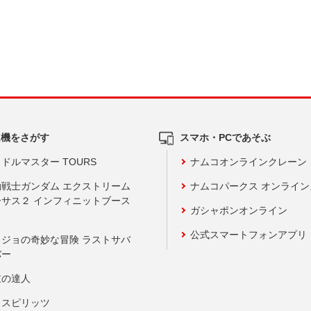
ム機をさがす
スマホ・PCであそぶ
ドルマスター TOURS
ナムコオンラインクレーン
動戦士ガンダム エクストリーム
ナムコパークス オンライ
ーサス２ インフィニットブース
ガシャポンオンライン
公式スマートフォンアプリ
ョジョの奇妙な冒険 ラストサバ
バー
鼓の達人
りスピリッツ