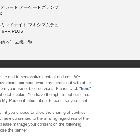
リオカート アーケードグランプ
X
岸ミッドナイト マキシマムチュ
 6RR PLUS
の他 ゲーム機一覧
サイトポリシー
プライバシーポリシー
ウェブアクセシビリティ方
raffic and to personalize content and ads. We
advertising partners, who may combine it with other
rom your use of their services. Please click "
here
"
供について
カスタマーハラスメント対応方針
よくあるご質問・
f each cookie. You have the right to opt out of our
e My Personal Information] to exercise your right.
 , if you choose to allow the sharing of cookies
to have consented to the sharing regardless of the
, please manage your consent on the following
lose the banner.
ndai Namco Amusement Lab Inc.
©Bandai Namco Experience Inc.
©HANAY