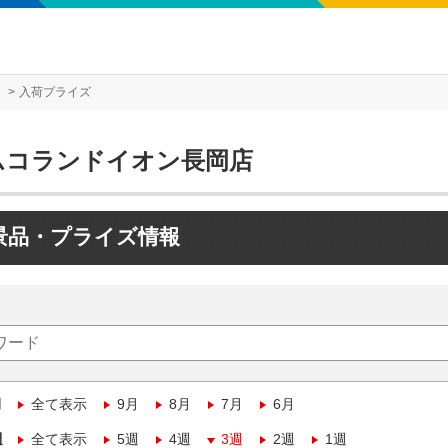
入荷プライズ
ムコランドイオン長岡店
景品・プライズ情報
月
全て表示
9月
8月
7月
6月
週
全て表示
5週
4週
3週
2週
1週