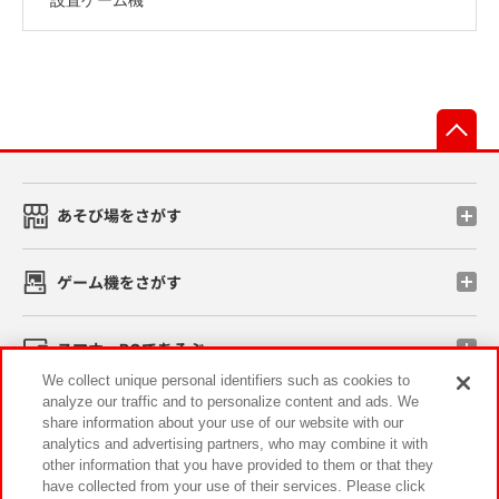
先
あそび場をさがす
ゲーム機をさがす
スマホ・PCであそぶ
We collect unique personal identifiers such as cookies to
analyze our traffic and to personalize content and ads. We
イベント・キャンペーン
share information about your use of our website with our
analytics and advertising partners, who may combine it with
other information that you have provided to them or that they
have collected from your use of their services. Please click