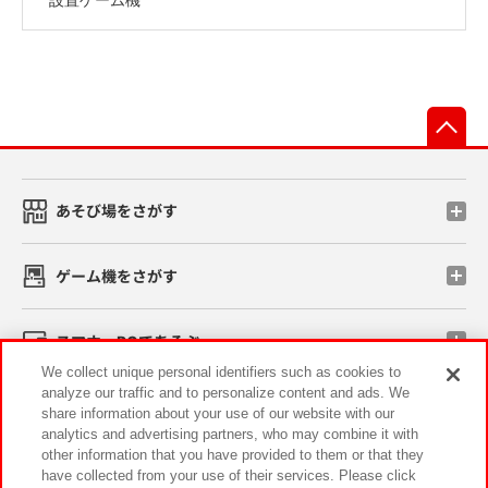
先
あそび場をさがす
ゲーム機をさがす
スマホ・PCであそぶ
We collect unique personal identifiers such as cookies to
analyze our traffic and to personalize content and ads. We
イベント・キャンペーン
share information about your use of our website with our
analytics and advertising partners, who may combine it with
other information that you have provided to them or that they
have collected from your use of their services. Please click