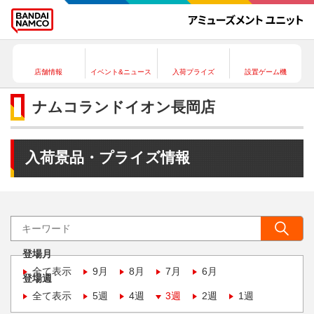
店舗情報
イベント&ニュース
入荷プライズ
設置ゲーム機
ナムコランドイオン長岡店
入荷景品・プライズ情報
登場月
全て表示
9月
8月
7月
6月
登場週
全て表示
5週
4週
3週
2週
1週