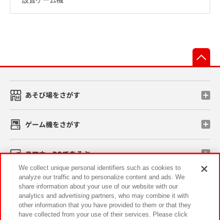
先
あそび場をさがす
ゲーム機をさがす
スマホ・PCであそぶ
We collect unique personal identifiers such as cookies to
analyze our traffic and to personalize content and ads. We
イベント・キャンペーン
share information about your use of our website with our
analytics and advertising partners, who may combine it with
other information that you have provided to them or that they
have collected from your use of their services. Please click