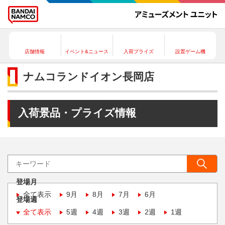
店舗情報
イベント&ニュース
入荷プライズ
設置ゲーム機
ナムコランドイオン長岡店
入荷景品・プライズ情報
登場月
全て表示
9月
8月
7月
6月
登場週
全て表示
5週
4週
3週
2週
1週