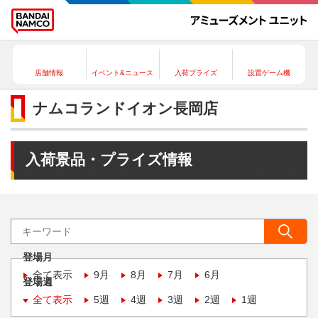
店舗情報
イベント&ニュース
入荷プライズ
設置ゲーム機
ナムコランドイオン長岡店
入荷景品・プライズ情報
登場月
全て表示
9月
8月
7月
6月
登場週
全て表示
5週
4週
3週
2週
1週