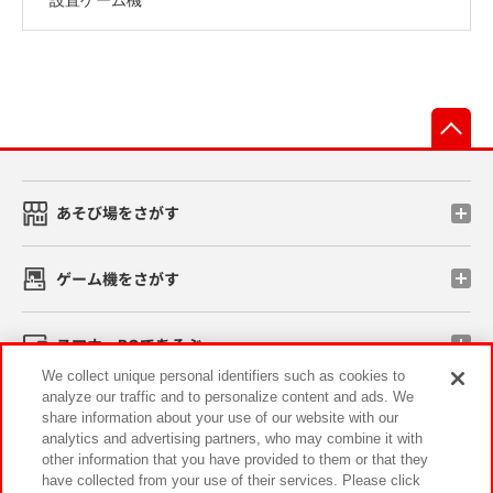
先
あそび場をさがす
ゲーム機をさがす
スマホ・PCであそぶ
We collect unique personal identifiers such as cookies to
analyze our traffic and to personalize content and ads. We
イベント・キャンペーン
share information about your use of our website with our
analytics and advertising partners, who may combine it with
other information that you have provided to them or that they
have collected from your use of their services. Please click