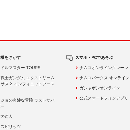
ム機をさがす
スマホ・PCであそぶ
ドルマスター TOURS
ナムコオンラインクレーン
動戦士ガンダム エクストリーム
ナムコパークス オンライ
ーサス２ インフィニットブース
ガシャポンオンライン
公式スマートフォンアプリ
ョジョの奇妙な冒険 ラストサバ
バー
鼓の達人
りスピリッツ