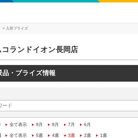
入荷プライズ
ムコランドイオン長岡店
景品・プライズ情報
月
全て表示
9月
8月
7月
6月
週
全て表示
5週
4週
3週
2週
1週