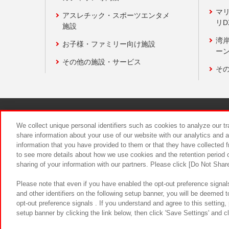
マ
アスレチック・スポーツエンタメ
リD
施設
湾
お子様・ファミリー向け施設
ーン
その他の施設・サービス
そ
関連会社
サステナビリティ
We collect unique personal identifiers such as cookies to analyze our t
share information about your use of our website with our analytics and 
information that you have provided to them or that they have collected f
食品のご提
to see more details about how we use cookies and the retention period o
sharing of your information with our partners. Please click [Do Not Shar
Please note that even if you have enabled the opt-out preference signals
and other identifiers on the following setup banner, you will be deemed 
opt-out preference signals . If you understand and agree to this setting
setup banner by clicking the link below, then click 'Save Settings' and c
©Bandai Namco Amusement Inc.
©Ba