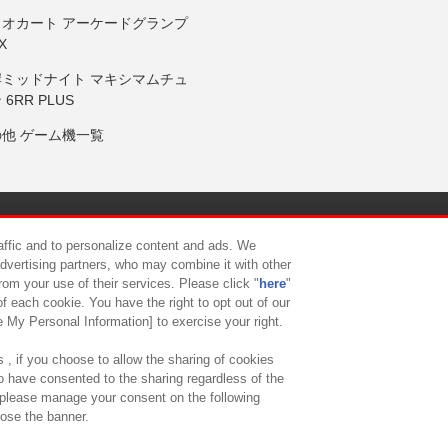
リオカート アーケードグランプ
X
岸ミッドナイト マキシマムチュ
 6RR PLUS
の他 ゲーム機一覧
サイトポリシー
プライバシーポリシー
ウェブアクセシビリティ方
raffic and to personalize content and ads. We
advertising partners, who may combine it with other
rom your use of their services. Please click "
here
"
供について
カスタマーハラスメント対応方針
よくあるご質問・
f each cookie. You have the right to opt out of our
e My Personal Information] to exercise your right.
 , if you choose to allow the sharing of cookies
to have consented to the sharing regardless of the
, please manage your consent on the following
lose the banner.
ndai Namco Amusement Lab Inc.
©Bandai Namco Experience Inc.
©HANAY