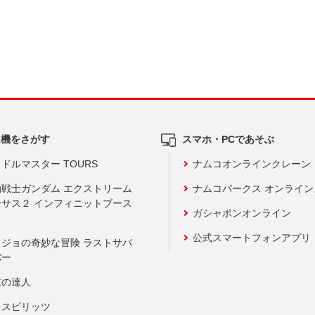
ム機をさがす
スマホ・PCであそぶ
ドルマスター TOURS
ナムコオンラインクレーン
動戦士ガンダム エクストリーム
ナムコパークス オンライ
ーサス２ インフィニットブース
ガシャポンオンライン
公式スマートフォンアプリ
ョジョの奇妙な冒険 ラストサバ
バー
鼓の達人
りスピリッツ