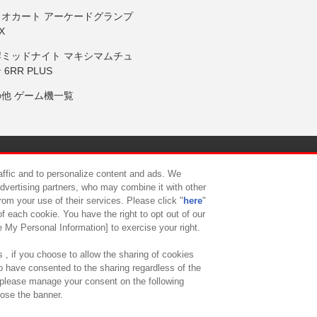
リオカート アーケードグランプ
X
岸ミッドナイト マキシマムチュ
 6RR PLUS
の他 ゲーム機一覧
サイトポリシー
プライバシーポリシー
ウェブアクセシビリティ方
raffic and to personalize content and ads. We
advertising partners, who may combine it with other
rom your use of their services. Please click "
here
"
供について
カスタマーハラスメント対応方針
よくあるご質問・
f each cookie. You have the right to opt out of our
e My Personal Information] to exercise your right.
 , if you choose to allow the sharing of cookies
to have consented to the sharing regardless of the
, please manage your consent on the following
lose the banner.
ndai Namco Amusement Lab Inc.
©Bandai Namco Experience Inc.
©HANAY