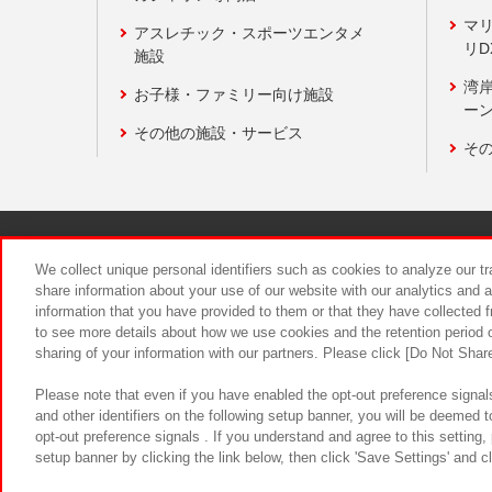
マ
アスレチック・スポーツエンタメ
リD
施設
湾
お子様・ファミリー向け施設
ーン
その他の施設・サービス
そ
関連会社
サステナビリティ
We collect unique personal identifiers such as cookies to analyze our t
share information about your use of our website with our analytics and 
information that you have provided to them or that they have collected f
食品のご提
to see more details about how we use cookies and the retention period o
sharing of your information with our partners. Please click [Do Not Shar
Please note that even if you have enabled the opt-out preference signals
and other identifiers on the following setup banner, you will be deemed 
opt-out preference signals . If you understand and agree to this setting
setup banner by clicking the link below, then click 'Save Settings' and c
©Bandai Namco Amusement Inc.
©Ba