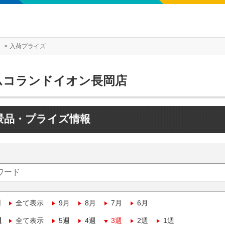
入荷プライズ
ムコランドイオン長岡店
景品・プライズ情報
月
全て表示
9月
8月
7月
6月
週
全て表示
5週
4週
3週
2週
1週