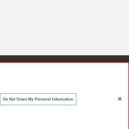
針と検証結果
お取引先さまとともに
お問い合わせ
Do Not Share My Personal Information
ASHIKI Co., Ltd. All Rights Reserved.