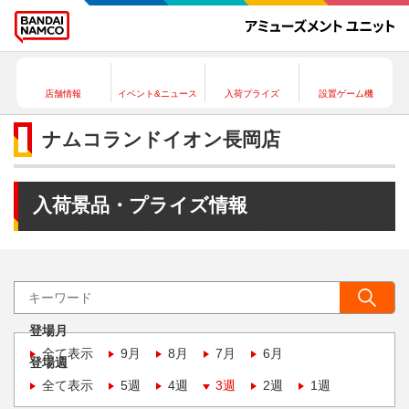
店舗情報
イベント&ニュース
入荷プライズ
設置ゲーム機
ナムコランドイオン長岡店
入荷景品・プライズ情報
登場月
全て表示
9月
8月
7月
6月
登場週
全て表示
5週
4週
3週
2週
1週