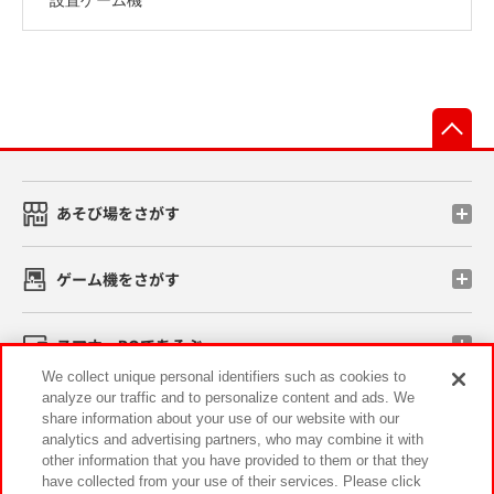
先
あそび場をさがす
ゲーム機をさがす
スマホ・PCであそぶ
We collect unique personal identifiers such as cookies to
analyze our traffic and to personalize content and ads. We
イベント・キャンペーン
share information about your use of our website with our
analytics and advertising partners, who may combine it with
other information that you have provided to them or that they
have collected from your use of their services. Please click