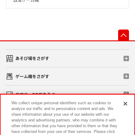
先
あそび場をさがす
ゲーム機をさがす
スマホ・PCであそぶ
We collect unique personal identifiers such as cookies to
analyze our traffic and to personalize content and ads. We
イベント・キャンペーン
share information about your use of our website with our
analytics and advertising partners, who may combine it with
other information that you have provided to them or that they
have collected from your use of their services. Please click