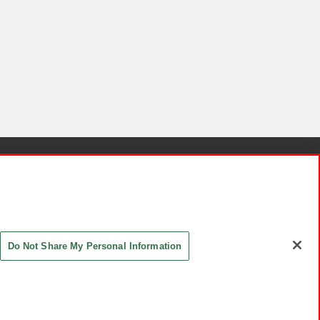
針と検証結果
お取引先さまとともに
お問い合わせ
Do Not Share My Personal Information
ASHIKI Co., Ltd. All Rights Reserved.