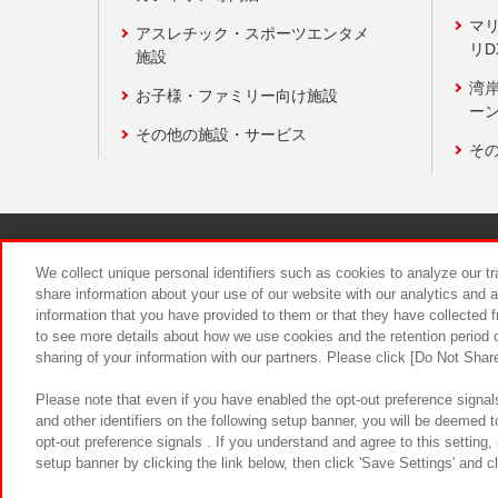
マ
アスレチック・スポーツエンタメ
リD
施設
湾
お子様・ファミリー向け施設
ーン
その他の施設・サービス
そ
関連会社
サステナビリティ
We collect unique personal identifiers such as cookies to analyze our t
share information about your use of our website with our analytics and 
information that you have provided to them or that they have collected f
食品のご提
to see more details about how we use cookies and the retention period o
sharing of your information with our partners. Please click [Do Not Shar
Please note that even if you have enabled the opt-out preference signals
and other identifiers on the following setup banner, you will be deemed 
opt-out preference signals . If you understand and agree to this setting
setup banner by clicking the link below, then click 'Save Settings' and c
©Bandai Namco Amusement Inc.
©Ba