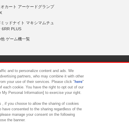
リオカート アーケードグランプ
X
岸ミッドナイト マキシマムチュ
 6RR PLUS
の他 ゲーム機一覧
サイトポリシー
プライバシーポリシー
ウェブアクセシビリティ方
raffic and to personalize content and ads. We
advertising partners, who may combine it with other
rom your use of their services. Please click "
here
"
供について
カスタマーハラスメント対応方針
よくあるご質問・
f each cookie. You have the right to opt out of our
e My Personal Information] to exercise your right.
 , if you choose to allow the sharing of cookies
to have consented to the sharing regardless of the
, please manage your consent on the following
lose the banner.
ndai Namco Amusement Lab Inc.
©Bandai Namco Experience Inc.
©HANAY