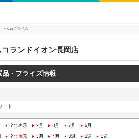
入荷プライズ
ムコランドイオン長岡店
景品・プライズ情報
月
全て表示
9月
8月
7月
6月
週
全て表示
5週
4週
3週
2週
1週