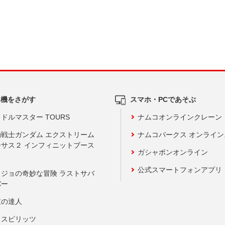
ム機をさがす
スマホ・PCであそぶ
ドルマスター TOURS
ナムコオンラインクレーン
動戦士ガンダム エクストリーム
ナムコパークス オンライ
ーサス２ インフィニットブース
ガシャポンオンライン
公式スマートフォンアプリ
ョジョの奇妙な冒険 ラストサバ
バー
鼓の達人
りスピリッツ