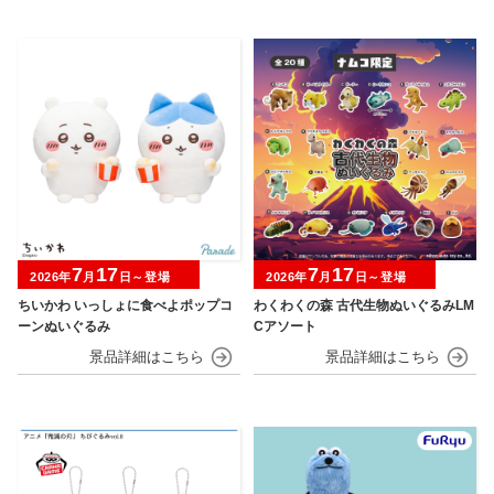
7
17
7
17
2026年
月
日～登場
2026年
月
日～登場
ちいかわ いっしょに食べよポップコ
わくわくの森 古代生物ぬいぐるみLM
ーンぬいぐるみ
Cアソート