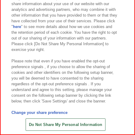
share information about your use of our website with our
6
26
6
26
2026年
月
日～登場
2026年
月
日～登場
analytics and advertising partners, who may combine it with
other information that you have provided to them or that they
ケロロ軍曹 めちゃもふぐっとぬいぐ
えいが『それいけ！アンパンマン
have collected from your use of their services. Please click
るみ－ナムコキャンペーン－
パンタンと約束の星』 ぬいぐるみ
"
here
" to see more details about how we use cookies and
the retention period of each cookie. You have the right to opt
out of our sharing of your information with our partners.
Please click [Do Not Share My Personal Information] to
exercise your right.
Please note that even if you have enabled the opt-out
preference signals , if you choose to allow the sharing of
cookies and other identifiers on the following setup banner,
you will be deemed to have consented to the sharing
regardless of the opt-out preference signals . If you
understand and agree to this setting, please manage your
consent on the following setup banner by clicking the link
below, then click 'Save Settings' and close the banner.
Change your share preference
6
26
6
4
2026年
月
日～登場
2026年
月第
週～登場
それいけ！アンパンマン ポシェッ
ハローキティ ナイトパープルドール
Do Not Share My Personal Information
ト小物入れぬいぐるみLL
GJ