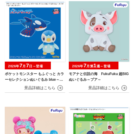
7
7
7
1
2026年
月
日～登場
2026年
月第
週～登場
ポケットモンスター もふぐっと カラ
モアナと伝説の海 FukuFuku 超BIG
ーセレクションぬいぐるみ blue～カ
ぬいぐるみ～プア～
イオーガ・ポッチャマ～