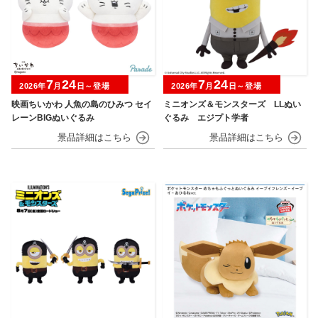
7
24
7
24
2026年
月
日～登場
2026年
月
日～登場
映画ちいかわ 人魚の島のひみつ セイ
ミニオンズ＆モンスターズ LLぬい
レーンBIGぬいぐるみ
ぐるみ エジプト学者