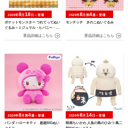
8
18
8
4
2026年
月
日～登場
2026年
月第
週～登場
ポケットモンスター つれてってぬい
モンチッチ きのこぬいぐるみ
ぐるみ～ミジュマル・ヒバニー・ニ
ャオハ～
8
4
8
14
2026年
月第
週～登場
2026年
月
日～登場
パンダ ハローキティ 超超BIGぬい
映画ちいかわ 人魚の島のひみつ 島二