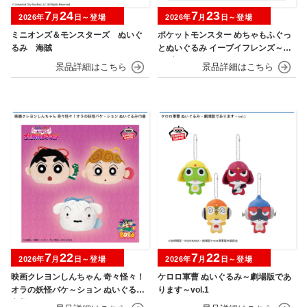
7
24
7
23
2026年
月
日～登場
2026年
月
日～登場
ミニオンズ＆モンスターズ ぬいぐ
ポケットモンスター めちゃもふぐっ
るみ 海賊
とぬいぐるみ イーブイフレンズ～イ
ーブイ～おひるねver.
7
22
7
22
2026年
月
日～登場
2026年
月
日～登場
映画クレヨンしんちゃん 奇々怪々！
ケロロ軍曹 ぬいぐるみ～劇場版であ
オラの妖怪バケ～ション ぬいぐるみ
ります～vol.1
巾着