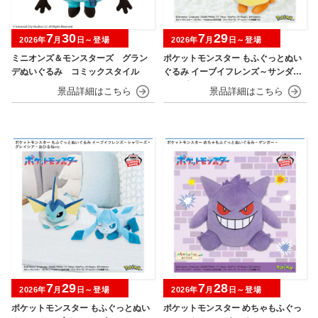
7
30
7
29
2026年
月
日～登場
2026年
月
日～登場
ミニオンズ＆モンスターズ グラン
ポケットモンスター もふぐっとぬい
デぬいぐるみ コミックスタイル
ぐるみ イーブイフレンズ～サンダー
ス・ブースター～おひるねver.
7
29
7
28
2026年
月
日～登場
2026年
月
日～登場
ポケットモンスター もふぐっとぬい
ポケットモンスター めちゃもふぐっ