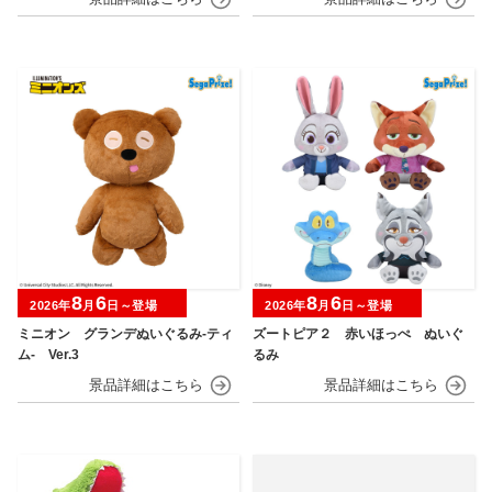
8
6
8
6
2026年
月
日～登場
2026年
月
日～登場
ミニオン グランデぬいぐるみ‐ティ
ズートピア２ 赤いほっぺ ぬいぐ
ム‐ Ver.3
るみ