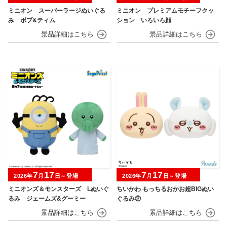
ミニオン スーパーラージぬいぐる
ミニオン プレミアムモチーフクッ
み ボブ&ティム
ション いろいろ顔
7
17
7
17
2026年
月
日～登場
2026年
月
日～登場
ミニオンズ＆モンスターズ Lぬいぐ
ちいかわ もっちるおかお超BIGぬい
るみ ジェームズ&グーミー
ぐるみ②