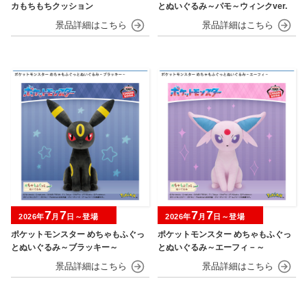
カもちもちクッション
とぬいぐるみ～パモ～ウィンクver.
7
7
7
7
2026年
月
日～登場
2026年
月
日～登場
ポケットモンスター めちゃもふぐっ
ポケットモンスター めちゃもふぐっ
とぬいぐるみ～ブラッキー～
とぬいぐるみ～エーフィ－～