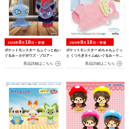
8
18
8
18
2026年
月
日～登場
2026年
月
日～登場
ポケットモンスター もふぐっとぬい
ポケットモンスター めちゃもふぐっ
ぐるみ～カゲボウズ・ゾロア～
と くつろぎタイムぬいぐるみ～ヤド
ン～