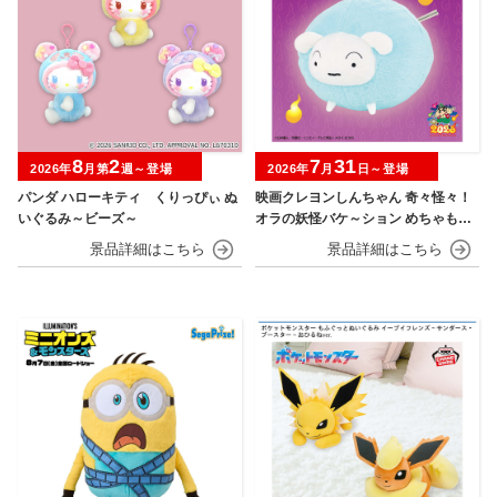
8
2
7
31
2026年
月第
週～登場
2026年
月
日～登場
パンダ ハローキティ くりっぴぃ ぬ
映画クレヨンしんちゃん 奇々怪々！
いぐるみ～ビーズ～
オラの妖怪バケ～ション めちゃもふ
ぐっとぬいぐるみ シロ