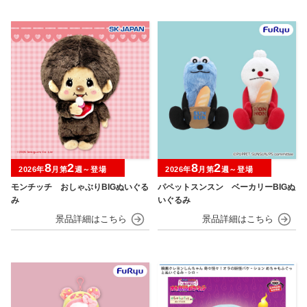
8
2
8
2
2026年
月第
週～登場
2026年
月第
週～登場
モンチッチ おしゃぶりBIGぬいぐる
パペットスンスン ベーカリーBIGぬ
み
いぐるみ