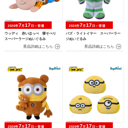
7
17
7
17
2026年
月
日～登場
2026年
月
日～登場
ウッディ 赤いほっぺ 寝そべり
バズ・ライトイヤー スーパーラー
スーパーラージぬいぐるみ
ジぬいぐるみ
7
17
7
17
2026年
月
日～登場
2026年
月
日～登場