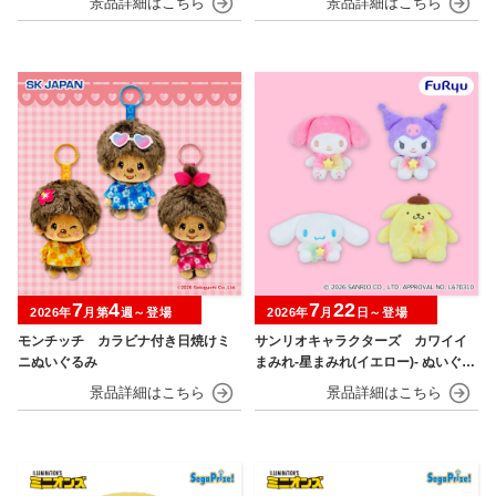
7
4
7
22
2026年
月第
週～登場
2026年
月
日～登場
モンチッチ カラビナ付き日焼けミ
サンリオキャラクターズ カワイイ
ニぬいぐるみ
まみれ-星まみれ(イエロー)- ぬいぐる
み