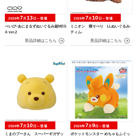
7
13
7
10
2026年
月
日～登場
2026年
月
日～登場
べいびｰあにまるずぬいぐるみ超MEG
ミニオン 寝そべり LLぬいぐるみ‐
A ver.2
ティム‐
7
10
7
9
2026年
月
日～登場
2026年
月
日～登場
くまのプーさん スーパーギガザッ
ポケットモンスター めちゃもふぐっ