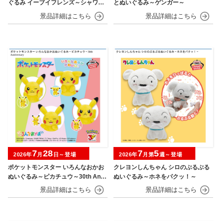
ぐるみ イーブイフレンズ～シャワー
とぬいぐるみ～ゲンガー～
ズ・グレイシア～おひるねver.
7
28
7
5
2026年
月
日～登場
2026年
月第
週～登場
ポケットモンスター いろんなおかお
クレヨンしんちゃん シロのぶるぶる
ぬいぐるみ～ピカチュウ～30th Anni
ぬいぐるみ～ホネをパクッ！～
versary