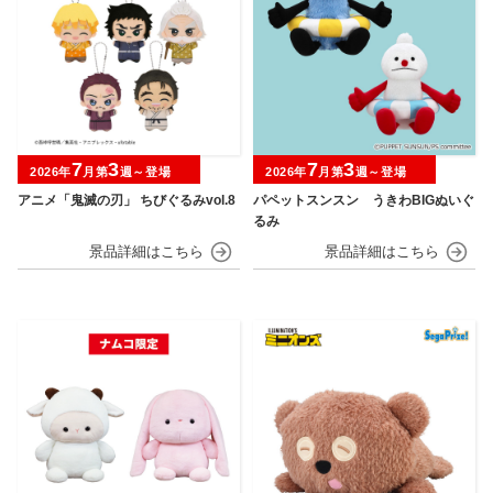
7
3
7
3
2026年
月第
週～登場
2026年
月第
週～登場
アニメ「鬼滅の刃」 ちびぐるみvol.8
パペットスンスン うきわBIGぬいぐ
るみ