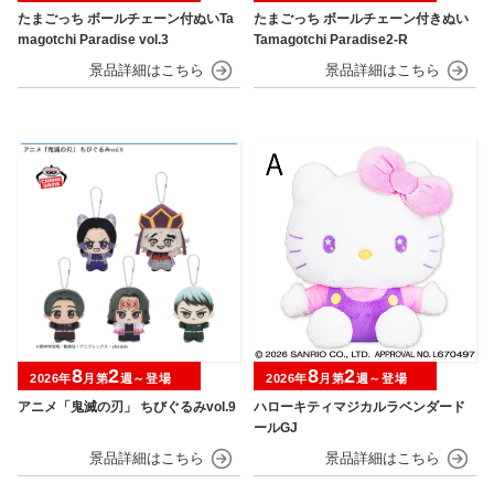
たまごっち ボールチェーン付ぬいTa
たまごっち ボールチェーン付きぬい
magotchi Paradise vol.3
Tamagotchi Paradise2-R
8
2
8
2
2026年
月第
週～登場
2026年
月第
週～登場
アニメ「鬼滅の刃」 ちびぐるみvol.9
ハローキティマジカルラベンダード
ールGJ