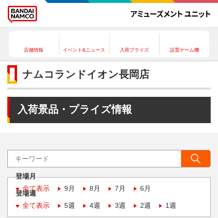
店舗情報
イベント&ニュース
入荷プライズ
設置ゲーム機
ナムコランドイオン長岡店
入荷景品・プライズ情報
登場月
全て表示
9月
8月
7月
6月
登場週
全て表示
5週
4週
3週
2週
1週