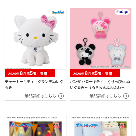
8
5
8
5
2026年
月第
週～登場
2026年
月第
週～登場
チャーミーキティ グランデぬいぐ
パンダ ハローキティ くりっぴぃ ぬ
るみ
いぐるみ～うるきゅんふわふわ～