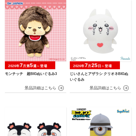
7
5
7
25
2026年
月第
週～登場
2026年
月
日～登場
モンチッチ 超BIGぬいぐるみ3
じいさんとアザラシ クリオネBIGぬ
いぐるみ