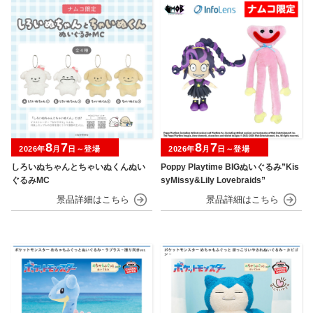
8
7
8
7
2026年
月
日～登場
2026年
月
日～登場
しろいぬちゃんとちゃいぬくんぬい
Poppy Playtime BIGぬいぐるみ”Kis
ぐるみMC
syMissy&Lily Lovebraids”