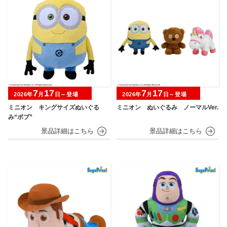
7
17
7
17
2026年
月
日～登場
2026年
月
日～登場
ミニオン キングサイズぬいぐる
ミニオン ぬいぐるみ ノーマルVer.
み“ボブ”