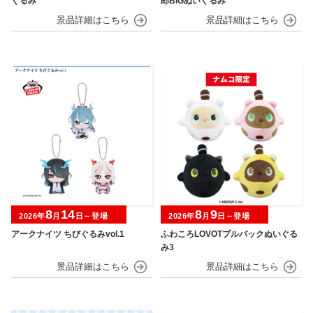
ぐるみ
郎BIGぬいぐるみ
8
14
8
9
2026年
月
日～登場
2026年
月
日～登場
アークナイツ ちびぐるみvol.1
ふわころLOVOTプルバックぬいぐる
み3