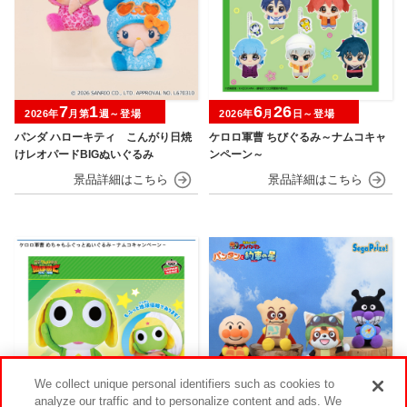
7
1
6
26
2026年
月第
週～登場
2026年
月
日～登場
パンダ ハローキティ こんがり日焼
ケロロ軍曹 ちびぐるみ～ナムコキャ
けレオパードBIGぬいぐるみ
ンペーン～
We collect unique personal identifiers such as cookies to
analyze our traffic and to personalize content and ads. We