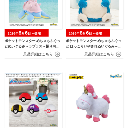
8
6
8
6
2026年
月
日～登場
2026年
月
日～登場
ポケットモンスター めちゃもふぐっ
ポケットモンスター めちゃもふぐっ
とぬいぐるみ～ラプラス～振り向きv
と ほっこりいやされぬいぐるみ～カ
er.
ビゴン～