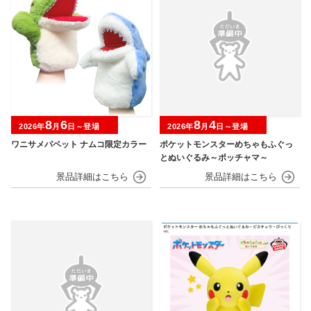
8
6
8
4
2026年
月
日～登場
2026年
月
日～登場
ワニサメパペット ナムコ限定カラー
ポケットモンスターめちゃもふぐっ
とぬいぐるみ～ポッチャマ～