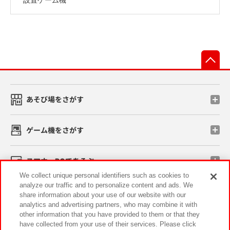
先
あそび場をさがす
ゲーム機をさがす
スマホ・PCであそぶ
We collect unique personal identifiers such as cookies to
analyze our traffic and to personalize content and ads. We
イベント・キャンペーン
share information about your use of our website with our
analytics and advertising partners, who may combine it with
other information that you have provided to them or that they
have collected from your use of their services. Please click