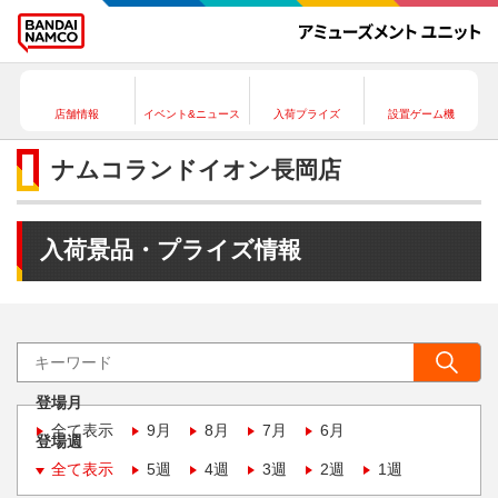
店舗情報
イベント&ニュース
入荷プライズ
設置ゲーム機
ナムコランドイオン長岡店
入荷景品・プライズ情報
登場月
全て表示
9月
8月
7月
6月
登場週
全て表示
5週
4週
3週
2週
1週