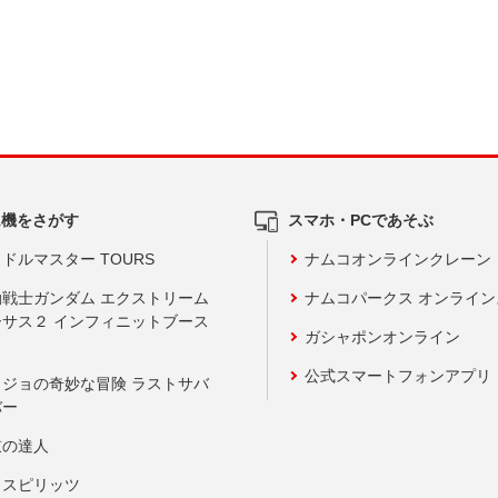
ム機をさがす
スマホ・PCであそぶ
ドルマスター TOURS
ナムコオンラインクレーン
動戦士ガンダム エクストリーム
ナムコパークス オンライ
ーサス２ インフィニットブース
ガシャポンオンライン
公式スマートフォンアプリ
ョジョの奇妙な冒険 ラストサバ
バー
鼓の達人
りスピリッツ