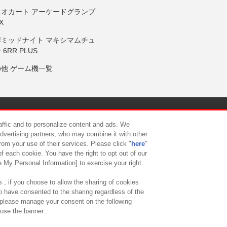
リオカート アーケードグランプ
X
岸ミッドナイト マキシマムチュ
 6RR PLUS
の他 ゲーム機一覧
サイトポリシー
プライバシーポリシー
ウェブアクセシビリティ方
raffic and to personalize content and ads. We
advertising partners, who may combine it with other
rom your use of their services. Please click "
here
"
供について
カスタマーハラスメント対応方針
よくあるご質問・
f each cookie. You have the right to opt out of our
e My Personal Information] to exercise your right.
 , if you choose to allow the sharing of cookies
to have consented to the sharing regardless of the
, please manage your consent on the following
lose the banner.
ndai Namco Amusement Lab Inc.
©Bandai Namco Experience Inc.
©HANAY