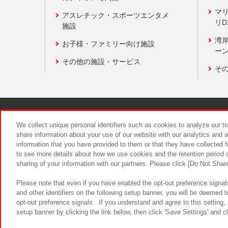
マ
アスレチック・スポーツエンタメ
リD
施設
湾
お子様・ファミリー向け施設
ーン
その他の施設・サービス
そ
関連会社
サステナビリティ
We collect unique personal identifiers such as cookies to analyze our t
share information about your use of our website with our analytics and 
information that you have provided to them or that they have collected f
食品のご提
to see more details about how we use cookies and the retention period o
sharing of your information with our partners. Please click [Do Not Shar
Please note that even if you have enabled the opt-out preference signals
and other identifiers on the following setup banner, you will be deemed 
opt-out preference signals . If you understand and agree to this setting
setup banner by clicking the link below, then click 'Save Settings' and c
©Bandai Namco Amusement Inc.
©Ba