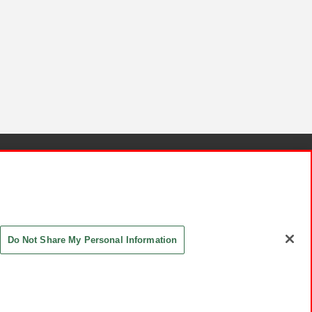
針と検証結果
お取引先さまとともに
お問い合わせ
Do Not Share My Personal Information
ASHIKI Co., Ltd. All Rights Reserved.