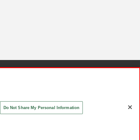
針と検証結果
お取引先さまとともに
お問い合わせ
Do Not Share My Personal Information
ASHIKI Co., Ltd. All Rights Reserved.