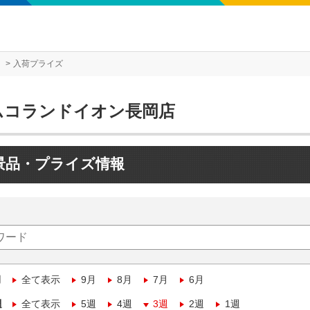
入荷プライズ
ムコランドイオン長岡店
景品・プライズ情報
月
全て表示
9月
8月
7月
6月
週
全て表示
5週
4週
3週
2週
1週