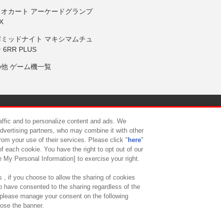
リオカート アーケードグランプ
X
岸ミッドナイト マキシマムチュ
 6RR PLUS
の他 ゲーム機一覧
サイトポリシー
プライバシーポリシー
ウェブアクセシビリティ方
raffic and to personalize content and ads. We
advertising partners, who may combine it with other
rom your use of their services. Please click "
here
"
供について
カスタマーハラスメント対応方針
よくあるご質問・
f each cookie. You have the right to opt out of our
e My Personal Information] to exercise your right.
 , if you choose to allow the sharing of cookies
to have consented to the sharing regardless of the
, please manage your consent on the following
lose the banner.
ndai Namco Amusement Lab Inc.
©Bandai Namco Experience Inc.
©HANAY