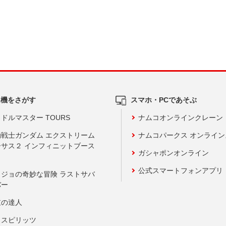
ム機をさがす
スマホ・PCであそぶ
ドルマスター TOURS
ナムコオンラインクレーン
動戦士ガンダム エクストリーム
ナムコパークス オンライ
ーサス２ インフィニットブース
ガシャポンオンライン
公式スマートフォンアプリ
ョジョの奇妙な冒険 ラストサバ
バー
鼓の達人
りスピリッツ