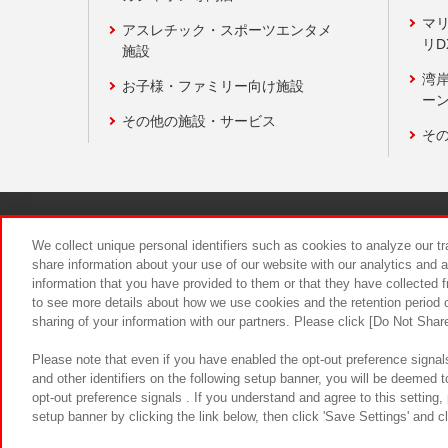
マ
アスレチック・スポーツエンタメ
リD
施設
湾
お子様・ファミリー向け施設
ーン
その他の施設・サービス
そ
関連会社
サステナビリティ
We collect unique personal identifiers such as cookies to analyze our t
share information about your use of our website with our analytics and 
information that you have provided to them or that they have collected f
食品のご提
to see more details about how we use cookies and the retention period o
sharing of your information with our partners. Please click [Do Not Shar
Please note that even if you have enabled the opt-out preference signals
and other identifiers on the following setup banner, you will be deemed 
opt-out preference signals . If you understand and agree to this setting
setup banner by clicking the link below, then click 'Save Settings' and c
©Bandai Namco Amusement Inc.
©Ba