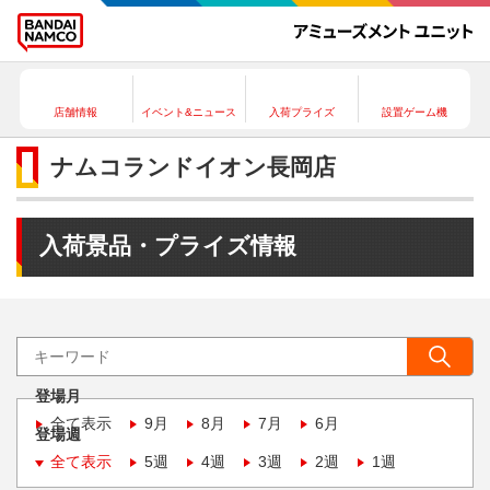
店舗情報
イベント&ニュース
入荷プライズ
設置ゲーム機
ナムコランドイオン長岡店
入荷景品・プライズ情報
登場月
全て表示
9月
8月
7月
6月
登場週
全て表示
5週
4週
3週
2週
1週