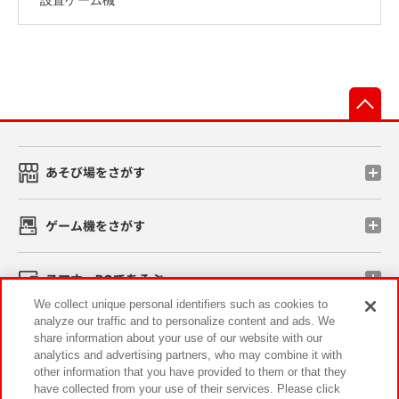
先
あそび場をさがす
ゲーム機をさがす
スマホ・PCであそぶ
We collect unique personal identifiers such as cookies to
analyze our traffic and to personalize content and ads. We
イベント・キャンペーン
share information about your use of our website with our
analytics and advertising partners, who may combine it with
other information that you have provided to them or that they
have collected from your use of their services. Please click