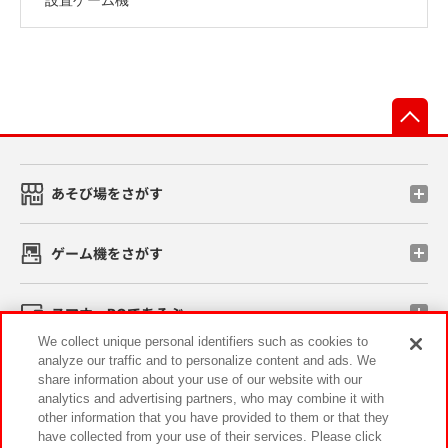
先
あそび場をさがす
ゲーム機をさがす
スマホ・PCであそぶ
We collect unique personal identifiers such as cookies to
analyze our traffic and to personalize content and ads. We
イベント・キャンペーン
share information about your use of our website with our
analytics and advertising partners, who may combine it with
other information that you have provided to them or that they
have collected from your use of their services. Please click