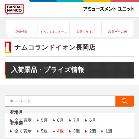
店舗情報
イベント&ニュース
入荷プライズ
設置ゲーム機
ナムコランドイオン長岡店
入荷景品・プライズ情報
登場月
全て表示
9月
8月
7月
6月
登場週
全て表示
5週
4週
3週
2週
1週