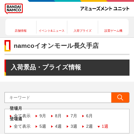
店舗情報
イベント&ニュース
入荷プライズ
設置ゲーム機
namcoイオンモール長久手店
入荷景品・プライズ情報
登場月
全て表示
9月
8月
7月
6月
登場週
全て表示
5週
4週
3週
2週
1週