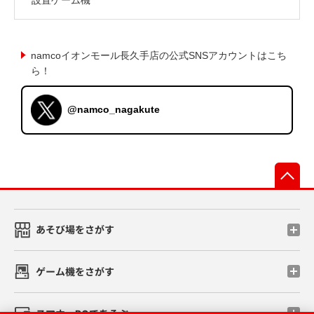
namcoイオンモール長久手店の公式SNSアカウントはこち
ら！
@namco_nagakute
先
あそび場をさがす
ゲーム機をさがす
スマホ・PCであそぶ