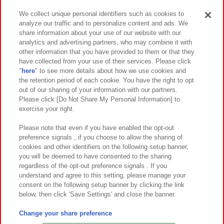
We collect unique personal identifiers such as cookies to
analyze our traffic and to personalize content and ads. We
イベント・キャンペーン
share information about your use of our website with our
analytics and advertising partners, who may combine it with
other information that you have provided to them or that they
have collected from your use of their services. Please click
"
here
" to see more details about how we use cookies and
関連会社
サステナビリティ
サイトポリシー
the retention period of each cookie. You have the right to opt
out of our sharing of your information with our partners.
プライバシーポリシー
ウェブアクセシビリティ方針と検証結果
Please click [Do Not Share My Personal Information] to
exercise your right.
お取引先さまとともに
食品のご提供について
カスタマーハラスメント対応方針
よくあるご質問・お問い合わせ
Please note that even if you have enabled the opt-out
preference signals , if you choose to allow the sharing of
cookies and other identifiers on the following setup banner,
you will be deemed to have consented to the sharing
regardless of the opt-out preference signals . If you
understand and agree to this setting, please manage your
consent on the following setup banner by clicking the link
below, then click 'Save Settings' and close the banner.
©Bandai Namco Amusement Inc.
©Bandai Namco Amusement Lab Inc.
Change your share preference
©Bandai Namco Experience Inc.