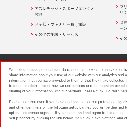
マ
アスレチック・スポーツエンタメ
リD
施設
湾
お子様・ファミリー向け施設
ーン
その他の施設・サービス
そ
関連会社
サステナビリティ
We collect unique personal identifiers such as cookies to analyze our t
share information about your use of our website with our analytics and 
information that you have provided to them or that they have collected f
食品のご提
to see more details about how we use cookies and the retention period o
sharing of your information with our partners. Please click [Do Not Shar
Please note that even if you have enabled the opt-out preference signals
and other identifiers on the following setup banner, you will be deemed 
opt-out preference signals . If you understand and agree to this setting
setup banner by clicking the link below, then click 'Save Settings' and c
©Bandai Namco Amusement Inc.
©Ba