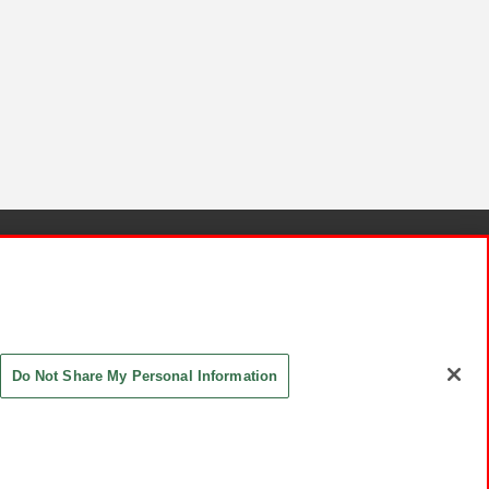
針と検証結果
お取引先さまとともに
お問い合わせ
Do Not Share My Personal Information
ASHIKI Co., Ltd. All Rights Reserved.