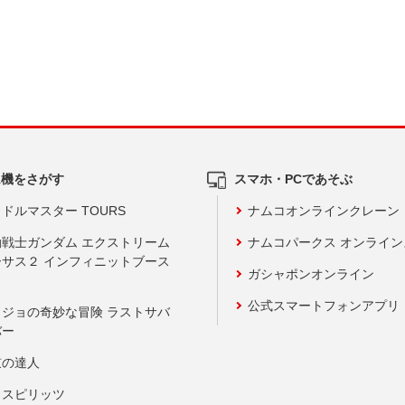
ム機をさがす
スマホ・PCであそぶ
ドルマスター TOURS
ナムコオンラインクレーン
動戦士ガンダム エクストリーム
ナムコパークス オンライ
ーサス２ インフィニットブース
ガシャポンオンライン
公式スマートフォンアプリ
ョジョの奇妙な冒険 ラストサバ
バー
鼓の達人
りスピリッツ