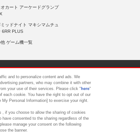
リオカート アーケードグランプ
X
岸ミッドナイト マキシマムチュ
 6RR PLUS
の他 ゲーム機一覧
サイトポリシー
プライバシーポリシー
ウェブアクセシビリティ方
raffic and to personalize content and ads. We
advertising partners, who may combine it with other
rom your use of their services. Please click "
here
"
供について
カスタマーハラスメント対応方針
よくあるご質問・
f each cookie. You have the right to opt out of our
e My Personal Information] to exercise your right.
 , if you choose to allow the sharing of cookies
to have consented to the sharing regardless of the
, please manage your consent on the following
lose the banner.
ndai Namco Amusement Lab Inc.
©Bandai Namco Experience Inc.
©HANAY