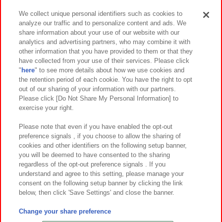
We collect unique personal identifiers such as cookies to
analyze our traffic and to personalize content and ads. We
イベント・キャンペーン
share information about your use of our website with our
analytics and advertising partners, who may combine it with
other information that you have provided to them or that they
have collected from your use of their services. Please click
"
here
" to see more details about how we use cookies and
関連会社
サステナビリティ
サイトポリシー
the retention period of each cookie. You have the right to opt
out of our sharing of your information with our partners.
プライバシーポリシー
ウェブアクセシビリティ方針と検証結果
Please click [Do Not Share My Personal Information] to
exercise your right.
お取引先さまとともに
食品のご提供について
カスタマーハラスメント対応方針
よくあるご質問・お問い合わせ
Please note that even if you have enabled the opt-out
preference signals , if you choose to allow the sharing of
cookies and other identifiers on the following setup banner,
you will be deemed to have consented to the sharing
regardless of the opt-out preference signals . If you
understand and agree to this setting, please manage your
consent on the following setup banner by clicking the link
below, then click 'Save Settings' and close the banner.
©Bandai Namco Amusement Inc.
©Bandai Namco Amusement Lab Inc.
Change your share preference
©Bandai Namco Experience Inc.