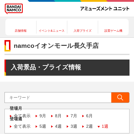
店舗情報
イベント&ニュース
入荷プライズ
設置ゲーム機
namcoイオンモール長久手店
入荷景品・プライズ情報
登場月
全て表示
9月
8月
7月
6月
登場週
全て表示
5週
4週
3週
2週
1週