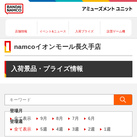
店舗情報
イベント&ニュース
入荷プライズ
設置ゲーム機
namcoイオンモール長久手店
入荷景品・プライズ情報
登場月
全て表示
9月
8月
7月
6月
登場週
全て表示
5週
4週
3週
2週
1週