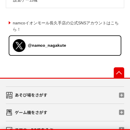
namcoイオンモール長久手店の公式SNSアカウントはこち
ら！
@namco_nagakute
先
あそび場をさがす
ゲーム機をさがす
スマホ・PCであそぶ