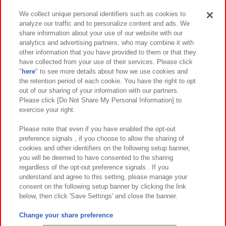
We collect unique personal identifiers such as cookies to
analyze our traffic and to personalize content and ads. We
イベント・キャンペーン
share information about your use of our website with our
analytics and advertising partners, who may combine it with
other information that you have provided to them or that they
have collected from your use of their services. Please click
"
here
" to see more details about how we use cookies and
関連会社
サステナビリティ
サイトポリシー
the retention period of each cookie. You have the right to opt
out of our sharing of your information with our partners.
プライバシーポリシー
ウェブアクセシビリティ方針と検証結果
Please click [Do Not Share My Personal Information] to
exercise your right.
お取引先さまとともに
食品のご提供について
カスタマーハラスメント対応方針
よくあるご質問・お問い合わせ
Please note that even if you have enabled the opt-out
preference signals , if you choose to allow the sharing of
cookies and other identifiers on the following setup banner,
you will be deemed to have consented to the sharing
regardless of the opt-out preference signals . If you
understand and agree to this setting, please manage your
consent on the following setup banner by clicking the link
below, then click 'Save Settings' and close the banner.
©Bandai Namco Amusement Inc.
©Bandai Namco Amusement Lab Inc.
Change your share preference
©Bandai Namco Experience Inc.