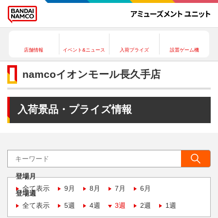
店舗情報
イベント&ニュース
入荷プライズ
設置ゲーム機
namcoイオンモール長久手店
入荷景品・プライズ情報
登場月
全て表示
9月
8月
7月
6月
登場週
全て表示
5週
4週
3週
2週
1週