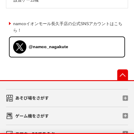
namcoイオンモール長久手店の公式SNSアカウントはこち
ら！
@namco_nagakute
先
あそび場をさがす
ゲーム機をさがす
スマホ・PCであそぶ