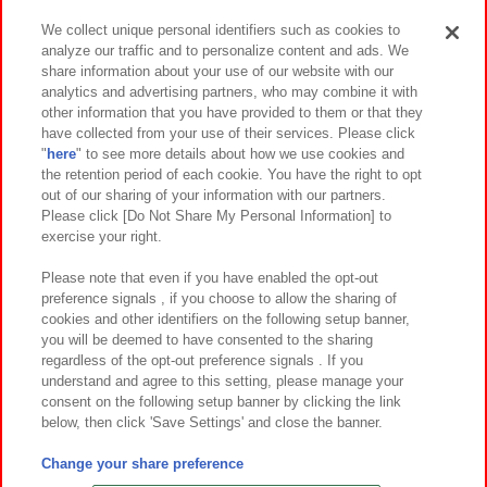
We collect unique personal identifiers such as cookies to
analyze our traffic and to personalize content and ads. We
イベント・キャンペーン
share information about your use of our website with our
analytics and advertising partners, who may combine it with
other information that you have provided to them or that they
have collected from your use of their services. Please click
"
here
" to see more details about how we use cookies and
関連会社
サステナビリティ
サイトポリシー
the retention period of each cookie. You have the right to opt
out of our sharing of your information with our partners.
プライバシーポリシー
ウェブアクセシビリティ方針と検証結果
Please click [Do Not Share My Personal Information] to
exercise your right.
お取引先さまとともに
食品のご提供について
カスタマーハラスメント対応方針
よくあるご質問・お問い合わせ
Please note that even if you have enabled the opt-out
preference signals , if you choose to allow the sharing of
cookies and other identifiers on the following setup banner,
you will be deemed to have consented to the sharing
regardless of the opt-out preference signals . If you
understand and agree to this setting, please manage your
consent on the following setup banner by clicking the link
below, then click 'Save Settings' and close the banner.
©Bandai Namco Amusement Inc.
©Bandai Namco Amusement Lab Inc.
Change your share preference
©Bandai Namco Experience Inc.