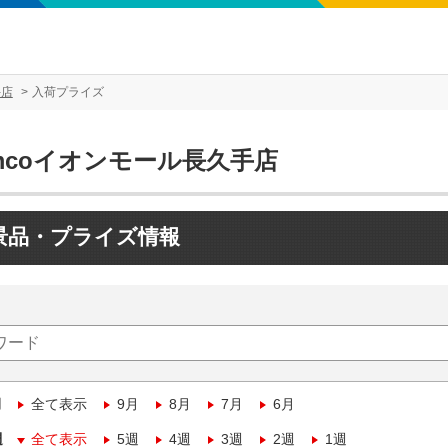
手店
入荷プライズ
mcoイオンモール長久手店
景品・プライズ情報
月
全て表示
9月
8月
7月
6月
週
全て表示
5週
4週
3週
2週
1週