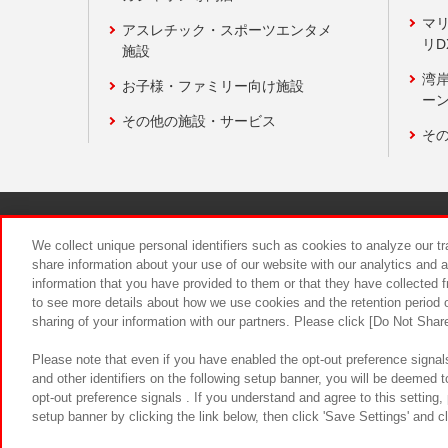
マ
アスレチック・スポーツエンタメ
リD
施設
湾
お子様・ファミリー向け施設
ーン
その他の施設・サービス
そ
関連会社
サステナビリティ
We collect unique personal identifiers such as cookies to analyze our t
share information about your use of our website with our analytics and 
information that you have provided to them or that they have collected f
食品のご提
to see more details about how we use cookies and the retention period o
sharing of your information with our partners. Please click [Do Not Shar
Please note that even if you have enabled the opt-out preference signals
and other identifiers on the following setup banner, you will be deemed 
opt-out preference signals . If you understand and agree to this setting
setup banner by clicking the link below, then click 'Save Settings' and c
©Bandai Namco Amusement Inc.
©Ba