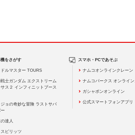
ム機をさがす
スマホ・PCであそぶ
ドルマスター TOURS
ナムコオンラインクレーン
動戦士ガンダム エクストリーム
ナムコパークス オンライ
ーサス２ インフィニットブース
ガシャポンオンライン
公式スマートフォンアプリ
ョジョの奇妙な冒険 ラストサバ
バー
鼓の達人
りスピリッツ