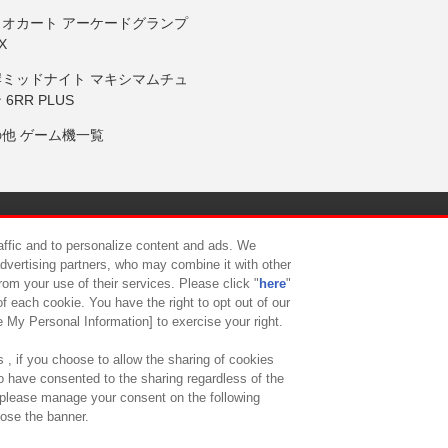
リオカート アーケードグランプ
X
岸ミッドナイト マキシマムチュ
 6RR PLUS
の他 ゲーム機一覧
サイトポリシー
プライバシーポリシー
ウェブアクセシビリティ方
raffic and to personalize content and ads. We
advertising partners, who may combine it with other
rom your use of their services. Please click "
here
"
供について
カスタマーハラスメント対応方針
よくあるご質問・
f each cookie. You have the right to opt out of our
e My Personal Information] to exercise your right.
 , if you choose to allow the sharing of cookies
to have consented to the sharing regardless of the
, please manage your consent on the following
lose the banner.
ndai Namco Amusement Lab Inc.
©Bandai Namco Experience Inc.
©HANAY