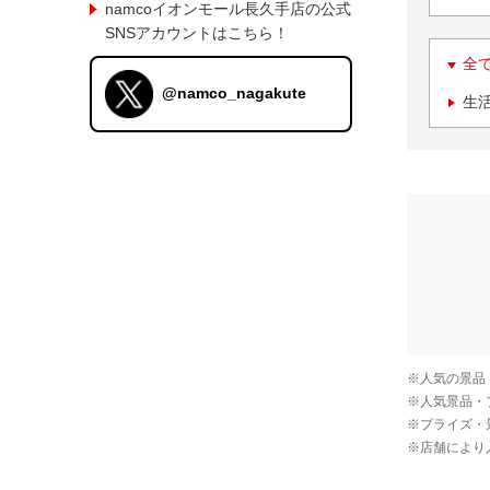
namcoイオンモール長久手店の公式
SNSアカウントはこちら！
全
@namco_nagakute
生