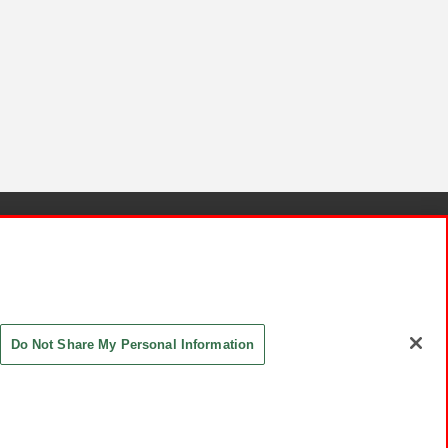
針と検証結果
お取引先さまとともに
お問い合わせ
Do Not Share My Personal Information
ASHIKI Co., Ltd. All Rights Reserved.