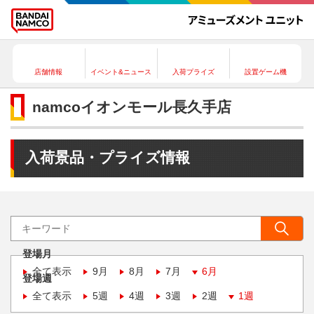
店舗情報
イベント&ニュース
入荷プライズ
設置ゲーム機
namcoイオンモール長久手店
入荷景品・プライズ情報
登場月
全て表示
9月
8月
7月
6月
登場週
全て表示
5週
4週
3週
2週
1週