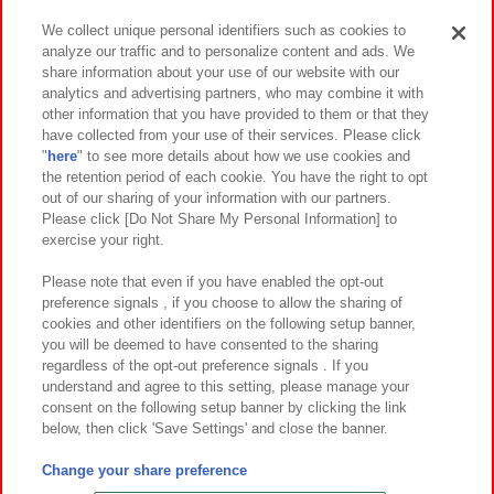
We collect unique personal identifiers such as cookies to
analyze our traffic and to personalize content and ads. We
イベント・キャンペーン
share information about your use of our website with our
analytics and advertising partners, who may combine it with
other information that you have provided to them or that they
have collected from your use of their services. Please click
"
here
" to see more details about how we use cookies and
関連会社
サステナビリティ
サイトポリシー
the retention period of each cookie. You have the right to opt
out of our sharing of your information with our partners.
プライバシーポリシー
ウェブアクセシビリティ方針と検証結果
Please click [Do Not Share My Personal Information] to
exercise your right.
お取引先さまとともに
食品のご提供について
カスタマーハラスメント対応方針
よくあるご質問・お問い合わせ
Please note that even if you have enabled the opt-out
preference signals , if you choose to allow the sharing of
cookies and other identifiers on the following setup banner,
you will be deemed to have consented to the sharing
regardless of the opt-out preference signals . If you
understand and agree to this setting, please manage your
consent on the following setup banner by clicking the link
below, then click 'Save Settings' and close the banner.
©Bandai Namco Amusement Inc.
©Bandai Namco Amusement Lab Inc.
Change your share preference
©Bandai Namco Experience Inc.