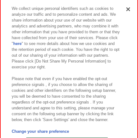
We collect unique personal identifiers such as cookies to
analyze our traffic and to personalize content and ads. We
イベント・キャンペーン
share information about your use of our website with our
analytics and advertising partners, who may combine it with
other information that you have provided to them or that they
have collected from your use of their services. Please click
"
here
" to see more details about how we use cookies and
関連会社
サステナビリティ
サイトポリシー
the retention period of each cookie. You have the right to opt
out of our sharing of your information with our partners.
プライバシーポリシー
ウェブアクセシビリティ方針と検証結果
Please click [Do Not Share My Personal Information] to
exercise your right.
お取引先さまとともに
食品のご提供について
カスタマーハラスメント対応方針
よくあるご質問・お問い合わせ
Please note that even if you have enabled the opt-out
preference signals , if you choose to allow the sharing of
cookies and other identifiers on the following setup banner,
you will be deemed to have consented to the sharing
regardless of the opt-out preference signals . If you
understand and agree to this setting, please manage your
consent on the following setup banner by clicking the link
below, then click 'Save Settings' and close the banner.
©Bandai Namco Amusement Inc.
©Bandai Namco Amusement Lab Inc.
Change your share preference
©Bandai Namco Experience Inc.