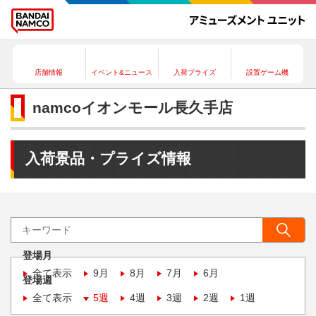
店舗情報
イベント&ニュース
入荷プライズ
設置ゲーム機
namcoイオンモール長久手店
入荷景品・プライズ情報
登場月
全て表示
9月
8月
7月
6月
登場週
全て表示
5週
4週
3週
2週
1週