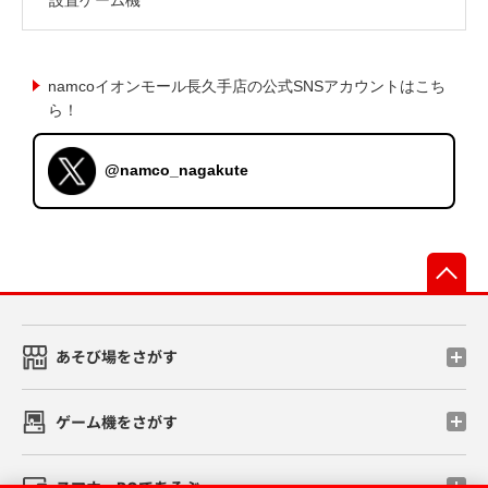
namcoイオンモール長久手店の公式SNSアカウントはこち
ら！
@namco_nagakute
先
あそび場をさがす
ゲーム機をさがす
スマホ・PCであそぶ