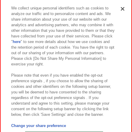
We collect unique personal identifiers such as cookies to
analyze our traffic and to personalize content and ads. We
イベント・キャンペーン
share information about your use of our website with our
analytics and advertising partners, who may combine it with
other information that you have provided to them or that they
have collected from your use of their services. Please click
"
here
" to see more details about how we use cookies and
関連会社
サステナビリティ
サイトポリシー
the retention period of each cookie. You have the right to opt
out of our sharing of your information with our partners.
プライバシーポリシー
ウェブアクセシビリティ方針と検証結果
Please click [Do Not Share My Personal Information] to
exercise your right.
お取引先さまとともに
食品のご提供について
カスタマーハラスメント対応方針
よくあるご質問・お問い合わせ
Please note that even if you have enabled the opt-out
preference signals , if you choose to allow the sharing of
cookies and other identifiers on the following setup banner,
you will be deemed to have consented to the sharing
regardless of the opt-out preference signals . If you
understand and agree to this setting, please manage your
consent on the following setup banner by clicking the link
below, then click 'Save Settings' and close the banner.
©Bandai Namco Amusement Inc.
©Bandai Namco Amusement Lab Inc.
Change your share preference
©Bandai Namco Experience Inc.