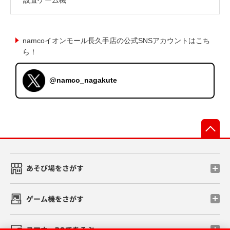
namcoイオンモール長久手店の公式SNSアカウントはこち
ら！
@namco_nagakute
先
あそび場をさがす
ゲーム機をさがす
スマホ・PCであそぶ