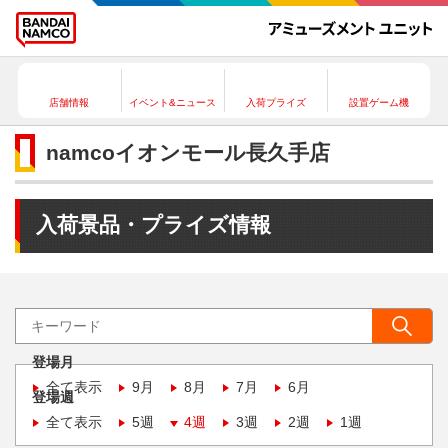
店舗情報
イベント&ニュース
入荷プライズ
設置ゲーム機
namcoイオンモール長久手店
入荷景品・プライズ情報
登場月
全て表示
9月
8月
7月
6月
登場週
全て表示
5週
4週
3週
2週
1週