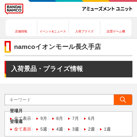
店舗情報
イベント&ニュース
入荷プライズ
設置ゲーム機
namcoイオンモール長久手店
入荷景品・プライズ情報
登場月
全て表示
9月
8月
7月
6月
登場週
全て表示
5週
4週
3週
2週
1週