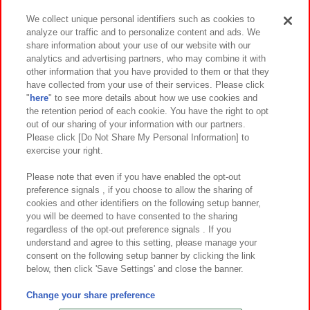
We collect unique personal identifiers such as cookies to
analyze our traffic and to personalize content and ads. We
イベント・キャンペーン
share information about your use of our website with our
analytics and advertising partners, who may combine it with
other information that you have provided to them or that they
have collected from your use of their services. Please click
"
here
" to see more details about how we use cookies and
関連会社
サステナビリティ
サイトポリシー
the retention period of each cookie. You have the right to opt
out of our sharing of your information with our partners.
プライバシーポリシー
ウェブアクセシビリティ方針と検証結果
Please click [Do Not Share My Personal Information] to
exercise your right.
お取引先さまとともに
食品のご提供について
カスタマーハラスメント対応方針
よくあるご質問・お問い合わせ
Please note that even if you have enabled the opt-out
preference signals , if you choose to allow the sharing of
cookies and other identifiers on the following setup banner,
you will be deemed to have consented to the sharing
regardless of the opt-out preference signals . If you
understand and agree to this setting, please manage your
consent on the following setup banner by clicking the link
below, then click 'Save Settings' and close the banner.
©Bandai Namco Amusement Inc.
©Bandai Namco Amusement Lab Inc.
Change your share preference
©Bandai Namco Experience Inc.