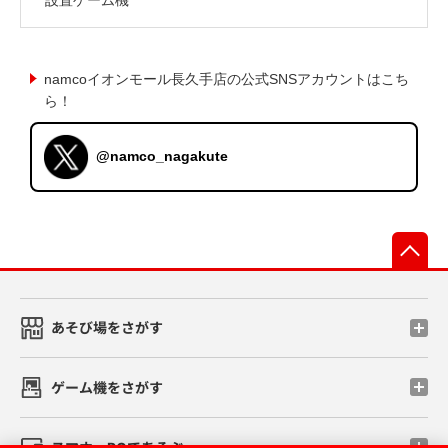
namcoイオンモール長久手店の公式SNSアカウントはこち
ら！
@namco_nagakute
先
あそび場をさがす
ゲーム機をさがす
スマホ・PCであそぶ