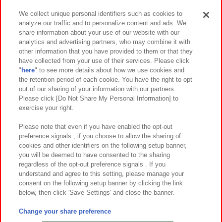
We collect unique personal identifiers such as cookies to
analyze our traffic and to personalize content and ads. We
イベント・キャンペーン
share information about your use of our website with our
analytics and advertising partners, who may combine it with
other information that you have provided to them or that they
have collected from your use of their services. Please click
"
here
" to see more details about how we use cookies and
関連会社
サステナビリティ
サイトポリシー
the retention period of each cookie. You have the right to opt
out of our sharing of your information with our partners.
プライバシーポリシー
ウェブアクセシビリティ方針と検証結果
Please click [Do Not Share My Personal Information] to
exercise your right.
お取引先さまとともに
食品のご提供について
カスタマーハラスメント対応方針
よくあるご質問・お問い合わせ
Please note that even if you have enabled the opt-out
preference signals , if you choose to allow the sharing of
cookies and other identifiers on the following setup banner,
you will be deemed to have consented to the sharing
regardless of the opt-out preference signals . If you
understand and agree to this setting, please manage your
consent on the following setup banner by clicking the link
below, then click 'Save Settings' and close the banner.
©Bandai Namco Amusement Inc.
©Bandai Namco Amusement Lab Inc.
Change your share preference
©Bandai Namco Experience Inc.