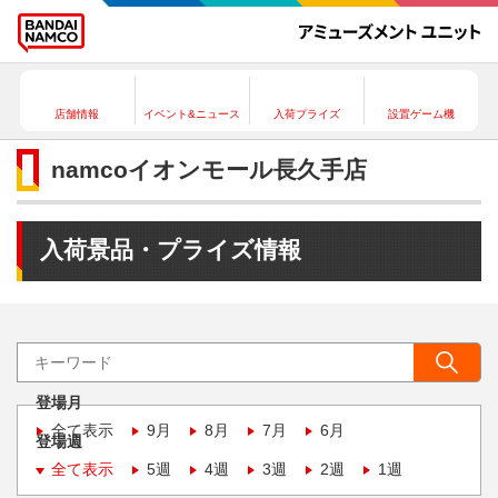
店舗情報
イベント&ニュース
入荷プライズ
設置ゲーム機
namcoイオンモール長久手店
入荷景品・プライズ情報
登場月
全て表示
9月
8月
7月
6月
登場週
全て表示
5週
4週
3週
2週
1週