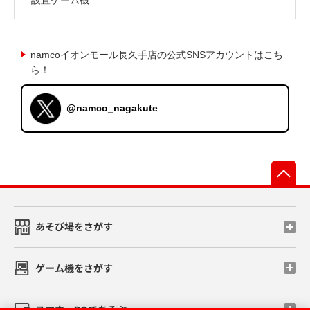
namcoイオンモール長久手店の公式SNSアカウントはこち
ら！
@namco_nagakute
先
あそび場をさがす
ゲーム機をさがす
スマホ・PCであそぶ