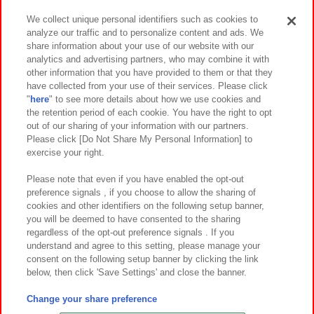
We collect unique personal identifiers such as cookies to
analyze our traffic and to personalize content and ads. We
イベント・キャンペーン
share information about your use of our website with our
analytics and advertising partners, who may combine it with
other information that you have provided to them or that they
have collected from your use of their services. Please click
"
here
" to see more details about how we use cookies and
関連会社
サステナビリティ
サイトポリシー
the retention period of each cookie. You have the right to opt
out of our sharing of your information with our partners.
プライバシーポリシー
ウェブアクセシビリティ方針と検証結果
Please click [Do Not Share My Personal Information] to
exercise your right.
お取引先さまとともに
食品のご提供について
カスタマーハラスメント対応方針
よくあるご質問・お問い合わせ
Please note that even if you have enabled the opt-out
preference signals , if you choose to allow the sharing of
cookies and other identifiers on the following setup banner,
you will be deemed to have consented to the sharing
regardless of the opt-out preference signals . If you
understand and agree to this setting, please manage your
consent on the following setup banner by clicking the link
below, then click 'Save Settings' and close the banner.
©Bandai Namco Amusement Inc.
©Bandai Namco Amusement Lab Inc.
Change your share preference
©Bandai Namco Experience Inc.