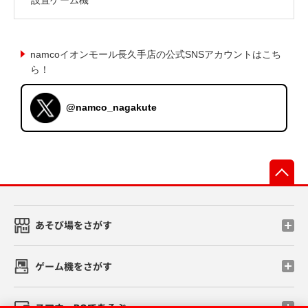
namcoイオンモール長久手店の公式SNSアカウントはこち
ら！
@namco_nagakute
先
あそび場をさがす
ゲーム機をさがす
スマホ・PCであそぶ