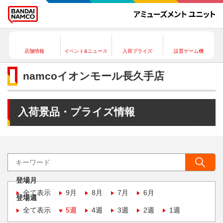
店舗情報
イベント&ニュース
入荷プライズ
設置ゲーム機
namcoイオンモール長久手店
入荷景品・プライズ情報
登場月
全て表示
9月
8月
7月
6月
登場週
全て表示
5週
4週
3週
2週
1週